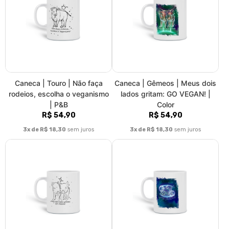
Caneca | Gêmeos | Meus dois
Caneca | Câncer | Animais
lados gritam: GO VEGAN! |
são amigos, não comida! |
P&B
Color
R$ 54,90
R$ 54,90
3x de R$ 18,30
sem juros
3x de R$ 18,30
sem juros