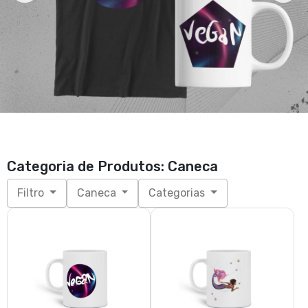
Caneca | Vegan Astral |
Caneca | Sereia Vegana
Círculo
R$ 54,90
R$ 54,90
3x de R$ 18,30
sem juros
3x de R$ 18,30
sem juros