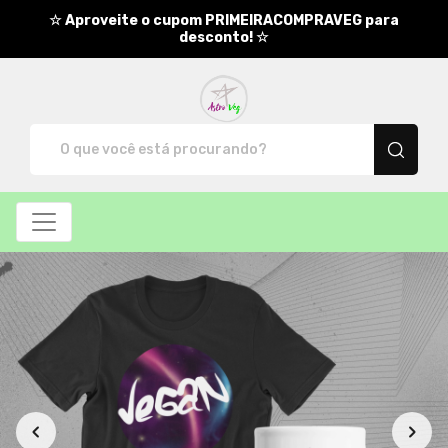
☆ Aproveite o cupom PRIMEIRACOMPRAVEG para
desconto! ☆
AstroVeg - Camisetas e produt
Categoria de Produtos: Caneca
Filtro
Caneca
Categorias