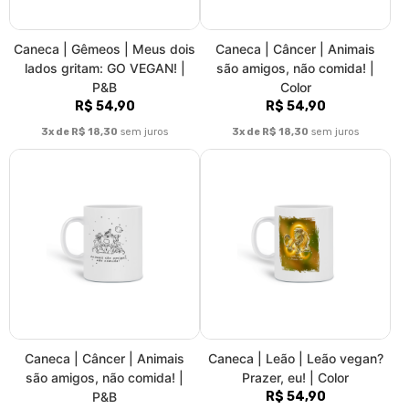
Caneca | Câncer | Animais
Caneca | Leão | Leão vegan?
são amigos, não comida! |
Prazer, eu! | Color
P&B
R$ 54,90
R$ 54,90
3x de R$ 18,30
sem juros
3x de R$ 18,30
sem juros
1
2
3
»
>|
Fale conosco
Trocas / Devoluções
Rastrear Pedido
Política de Troca e Devolução
Denuncie o Uso Ilegal de Marcas
Sobre nós