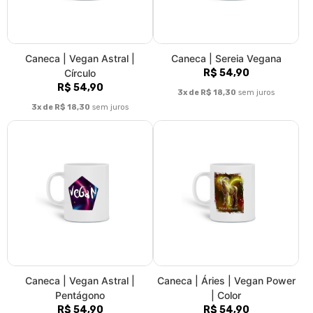
Caneca | Vegan Astral |
Caneca | Áries | Vegan Power
Pentágono
| Color
R$ 54,90
R$ 54,90
3x de R$ 18,30
sem juros
3x de R$ 18,30
sem juros
Caneca | Áries | Vegan Power
Caneca | Touro | Não faça
| P&B
rodeios, escolha o veganismo
R$ 54,90
| Color
R$ 54,90
3x de R$ 18,30
sem juros