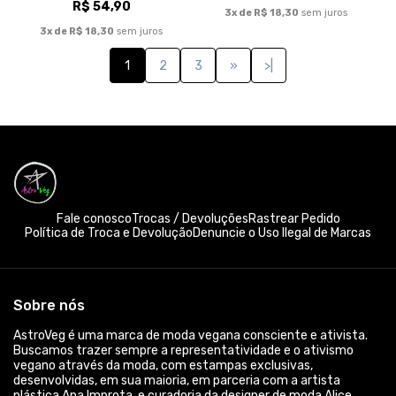
AstroVeg é uma marca de moda vegana consciente e ativista.
Buscamos trazer sempre a representatividade e o ativismo
vegano através da moda, com estampas exclusivas,
desenvolvidas, em sua maioria, em parceria com a artista
plástica Ana Improta, e curadoria da designer de moda Alice
Grimaldi. É importante ressaltar que temos como princípio base
o respeito e amor à vida e à natureza. Desta forma, nos
preocupamos, não somente, com a esfera animal, mas também
as esferas ambiental e humana. Buscamos assim, fazer uso de
materiais mais sustentáveis, além de veganos! A maioria das
peças são 100% algodão, e o nosso algodão apresenta
certificado BCI. Além disso, trabalhamos com a ecocel, uma
viscose mais sustentável com fibras provenientes de madeira
de reflorestamento. Utilizamos também técnicas de
estamparia que geram um menor impacto ambiental, com
destaque para a impressão digital (DTG) ou Silk Hd, sem
desperdício de água, zero emissão de carbono e uso de tintas
biodegradáveis. Além do mais, somos uma marca brasileira, feita
no Brasil para o Brasil. E todas as nossas peças são feitas sob
demanda para você! Devido ao nosso print on demand, ou seja,
impressão sob demanda, isso quer dizer que nenhuma camiseta
ou qualquer outra peça da nossa marca é estampada antes da
compra! Logo, isso garante, que não ocorra o desperdício de
matéria-prima! Somos uma marca pequena que busca sempre
as melhores opções para entregar um produto de qualidade e
amigo do meio ambiente para você! Use @_astroveg e