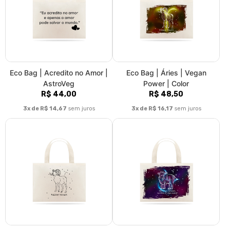
Eco Bag | Áries | Vegan
Eco Bag | Touro | Não faça
Power | P&B
rodeios, escolha o veganismo
R$ 48,50
| Color
R$ 48,50
3x de R$ 16,17
sem juros
3x de R$ 16,17
sem juros
Eco Bag | Touro | Não faça
Eco Bag | Gêmeos | Meus