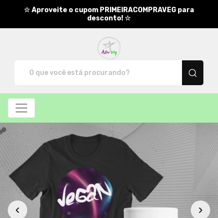
☆ Aproveite o cupom PRIMEIRACOMPRAVEG para
desconto! ☆
AstroVeg - Camisetas e produt
Todos os Produtos
Filtro
Produtos
Categorias