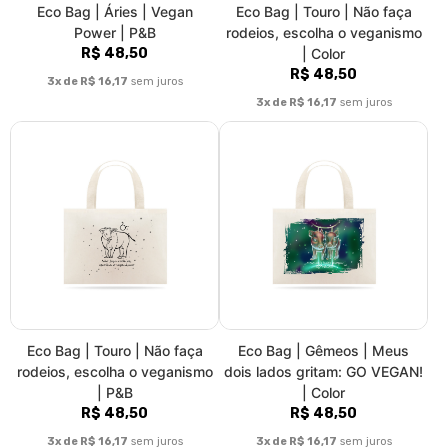
rodeios, escolha o veganismo
dois lados gritam: GO VEGAN!
| P&B
| Color
R$ 48,50
R$ 48,50
3x de R$ 16,17
sem juros
3x de R$ 16,17
sem juros
1
2
3
»
>|
Fale conosco
Trocas / Devoluções
Rastrear Pedido
Política de Troca e Devolução
Denuncie o Uso Ilegal de Marcas
Sobre nós
AstroVeg é uma marca de moda vegana consciente e ativista.
Buscamos trazer sempre a representatividade e o ativismo