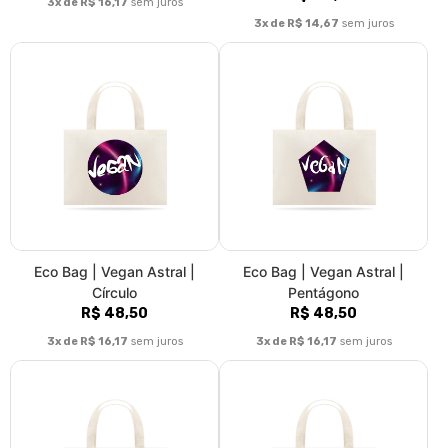
Eco Bag | Acredito no Amor |
Eco Bag | Áries | Vegan
AstroVeg
Power | Color
R$ 44,00
R$ 48,50
3x de R$ 14,67
sem juros
3x de R$ 16,17
sem juros