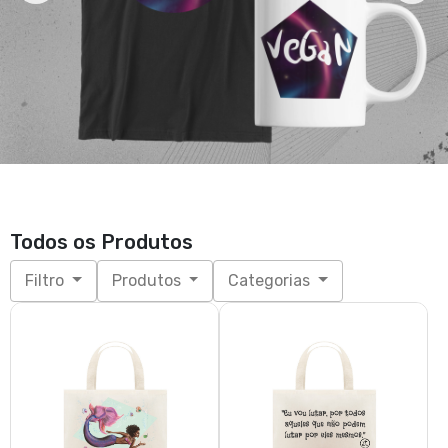
Eco Bag | Sereia Vegana
Eco Bag | Eu vou Lutar |
R$ 48,50
AstroVeg
R$ 44,00
3x de R$ 16,17
sem juros
3x de R$ 14,67
sem juros