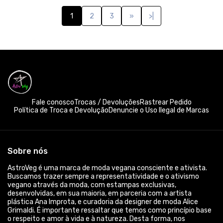
vegano através da moda, com estampas exclusivas,
desenvolvidas, em sua maioria, em parceria com a artista
plástica Ana Improta, e curadoria da designer de moda Alice
Grimaldi. É importante ressaltar que temos como princípio base
o respeito e amor à vida e à natureza. Desta forma, nos
preocupamos, não somente, com a esfera animal, mas também
as esferas ambiental e humana. Buscamos assim, fazer uso de
materiais mais sustentáveis, além de veganos! A maioria das
peças são 100% algodão, e o nosso algodão apresenta
certificado BCI. Além disso, trabalhamos com a ecocel, uma
viscose mais sustentável com fibras provenientes de madeira
de reflorestamento. Utilizamos também técnicas de
estamparia que geram um menor impacto ambiental, com
destaque para a impressão digital (DTG) ou Silk Hd, sem
desperdício de água, zero emissão de carbono e uso de tintas
biodegradáveis. Além do mais, somos uma marca brasileira, feita
no Brasil para o Brasil. E todas as nossas peças são feitas sob
demanda para você! Devido ao nosso print on demand, ou seja,
impressão sob demanda, isso quer dizer que nenhuma camiseta
ou qualquer outra peça da nossa marca é estampada antes da
compra! Logo, isso garante, que não ocorra o desperdício de
matéria-prima! Somos uma marca pequena que busca sempre
as melhores opções para entregar um produto de qualidade e
amigo do meio ambiente para você! Use @_astroveg e
demonstre o seu veganismo e amor para o mundo com uma
moda vegana, sustentável e consciente!