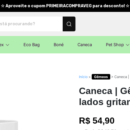
☆ Aproveite o cupom PRIMEIRACOMPRAVEG para desconto! ☆
nalizados
ex
Eco Bag
Boné
Caneca
Pet Shop
Início
>
Gêmeos
>
Caneca | 
Caneca | G
lados grit
R$ 54,90