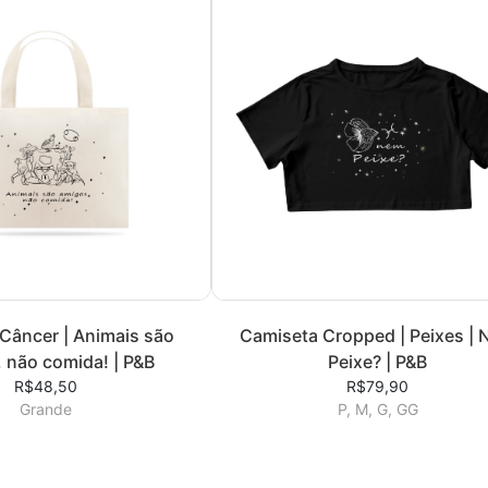
 Câncer | Animais são
Camiseta Cropped | Peixes |
 não comida! | P&B
Peixe? | P&B
R$48,50
R$79,90
Grande
P, M, G, GG