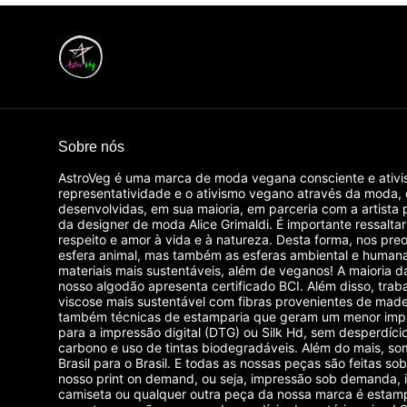
Sobre nós
AstroVeg é uma marca de moda vegana consciente e ativi
representatividade e o ativismo vegano através da moda,
desenvolvidas, em sua maioria, em parceria com a artista 
da designer de moda Alice Grimaldi. É importante ressalta
respeito e amor à vida e à natureza. Desta forma, nos p
esfera animal, mas também as esferas ambiental e humana
materiais mais sustentáveis, além de veganos! A maioria 
nosso algodão apresenta certificado BCI. Além disso, tra
viscose mais sustentável com fibras provenientes de madei
também técnicas de estamparia que geram um menor imp
para a impressão digital (DTG) ou Silk Hd, sem desperdíci
carbono e uso de tintas biodegradáveis. Além do mais, som
Brasil para o Brasil. E todas as nossas peças são feitas 
nosso print on demand, ou seja, impressão sob demanda, 
camiseta ou qualquer outra peça da nossa marca é estam