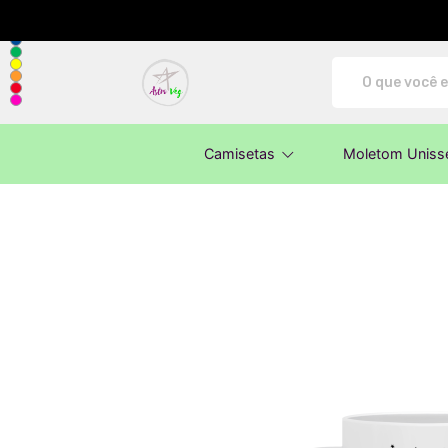
AstroVeg - Camisetas e produtos perso
Camisetas
Moletom Uniss