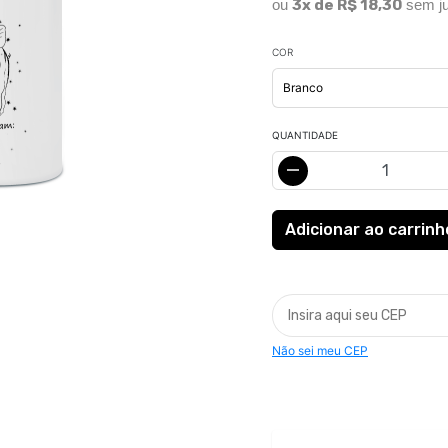
ou
3x de R$ 18,30
sem ju
COR
QUANTIDADE
Não sei meu CEP