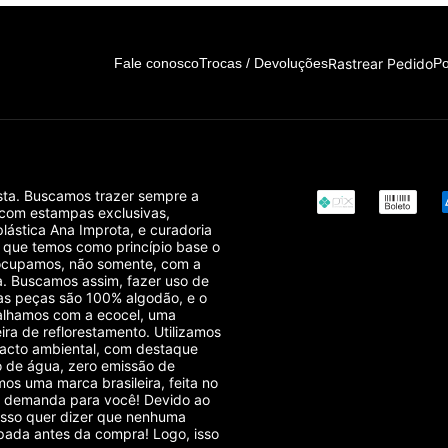
Rastrear Pedido
Fale conosco
Trocas / Devoluções
Po
sta. Buscamos trazer sempre a
 com estampas exclusivas,
plástica Ana Improta, e curadoria
r que temos como princípio base o
reocupamos, não somente, com a
. Buscamos assim, fazer uso de
das peças são 100% algodão, e o
balhamos com a ecocel, uma
ra de reflorestamento. Utilizamos
acto ambiental, com destaque
o de água, zero emissão de
os uma marca brasileira, feita no
sob demanda para você! Devido ao
isso quer dizer que nenhuma
pada antes da compra! Logo, isso