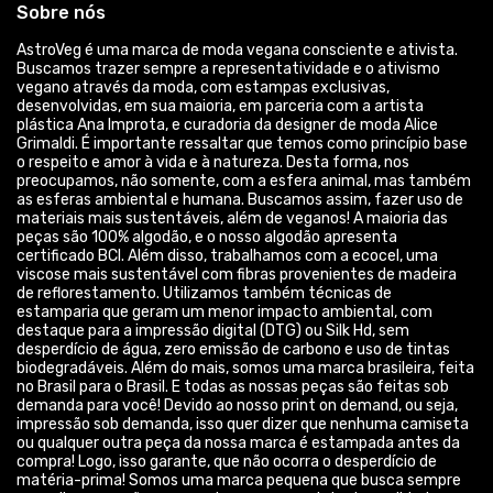
Sobre nós
AstroVeg é uma marca de moda vegana consciente e ativista.
Buscamos trazer sempre a representatividade e o ativismo
vegano através da moda, com estampas exclusivas,
desenvolvidas, em sua maioria, em parceria com a artista
plástica Ana Improta, e curadoria da designer de moda Alice
Grimaldi. É importante ressaltar que temos como princípio base
o respeito e amor à vida e à natureza. Desta forma, nos
preocupamos, não somente, com a esfera animal, mas também
as esferas ambiental e humana. Buscamos assim, fazer uso de
materiais mais sustentáveis, além de veganos! A maioria das
peças são 100% algodão, e o nosso algodão apresenta
certificado BCI. Além disso, trabalhamos com a ecocel, uma
viscose mais sustentável com fibras provenientes de madeira
de reflorestamento. Utilizamos também técnicas de
estamparia que geram um menor impacto ambiental, com
destaque para a impressão digital (DTG) ou Silk Hd, sem
desperdício de água, zero emissão de carbono e uso de tintas
biodegradáveis. Além do mais, somos uma marca brasileira, feita
no Brasil para o Brasil. E todas as nossas peças são feitas sob
demanda para você! Devido ao nosso print on demand, ou seja,
impressão sob demanda, isso quer dizer que nenhuma camiseta
ou qualquer outra peça da nossa marca é estampada antes da
compra! Logo, isso garante, que não ocorra o desperdício de
matéria-prima! Somos uma marca pequena que busca sempre