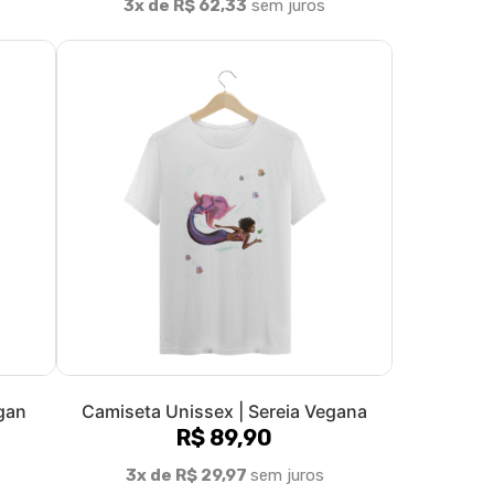
al |
Camiseta Unissex | Touro | Não faça
rodeios, escolha o veganismo | Color
R$ 89,90
3x de R$ 29,97
sem juros
>|