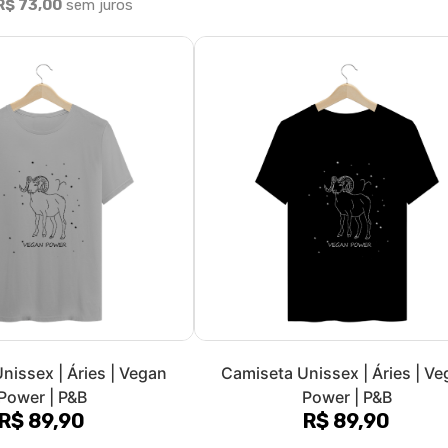
issex | Vegan Astral |
Camiseta Unissex | Vegan Astr
Círculo
Pentágono
R$ 89,90
R$ 89,90
R$ 29,97
sem juros
3x de R$ 29,97
sem juros
2
3
4
5
6
7
8
9
10
11
»