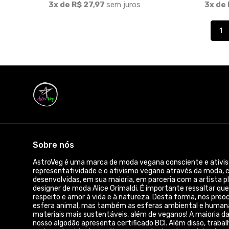
© Dados do vendedor: CPF 857.689.805-55
Acompanhe-nos: