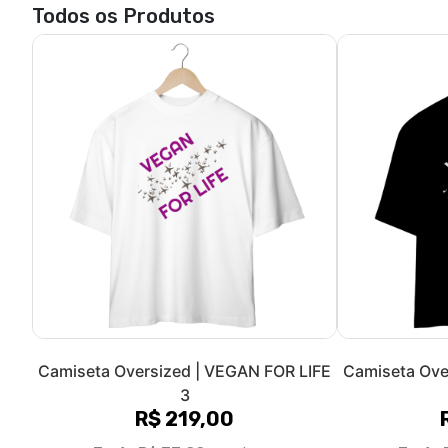
Camiseta Unissex | Áries | Vegan
Camiseta U
Power | Color
R$ 89,90
3x de R$ 29,97
sem juros
3x de 