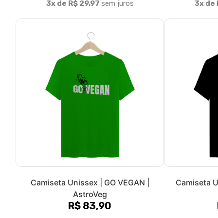
Sobre nós
AstroVeg é uma marca de moda vegana consciente e ativis
representatividade e o ativismo vegano através da moda,
desenvolvidas, em sua maioria, em parceria com a artista pl
designer de moda Alice Grimaldi. É importante ressaltar qu
respeito e amor à vida e à natureza. Desta forma, nos pr
esfera animal, mas também as esferas ambiental e humana
materiais mais sustentáveis, além de veganos! A maioria da
nosso algodão apresenta certificado BCI. Além disso, trab
mais sustentável com fibras provenientes de madeira de r
também técnicas de estamparia que geram um menor imp
para a impressão digital (DTG) ou Silk Hd, sem desperdício 
uso de tintas biodegradáveis. Além do mais, somos uma marca
Brasil. E todas as nossas peças são feitas sob demanda par
demand, ou seja, impressão sob demanda, isso quer dizer 
outra peça da nossa marca é estampada antes da compra! L
o desperdício de matéria-prima! Somos uma marca pequen
opções para entregar um produto de qualidade e amigo do 
@_astroveg e demonstre o seu veganismo e amor para o
sustentável e consciente!