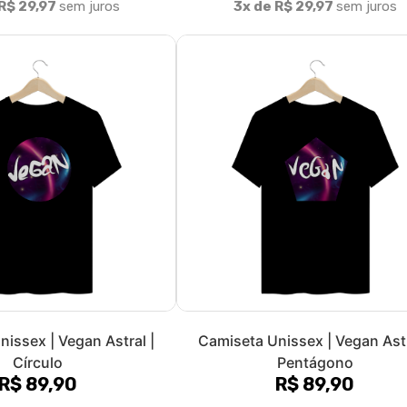
Fale conosco
Trocas / Devoluções
P
Rastrear Pedido
ta. Buscamos trazer sempre a
 com estampas exclusivas,
ástica Ana Improta, e curadoria da
e temos como princípio base o
eocupamos, não somente, com a
. Buscamos assim, fazer uso de
s peças são 100% algodão, e o
alhamos com a ecocel, uma viscose
eflorestamento. Utilizamos
acto ambiental, com destaque
de água, zero emissão de carbono e
 brasileira, feita no Brasil para o
a você! Devido ao nosso print on
que nenhuma camiseta ou qualquer
ogo, isso garante, que não ocorra
a que busca sempre as melhores
meio ambiente para você! Use
 mundo com uma moda vegana,