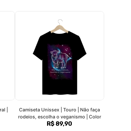
olítica de Troca e Devolução
Denuncie o Uso Ilegal de Marcas
Formas de pagamento