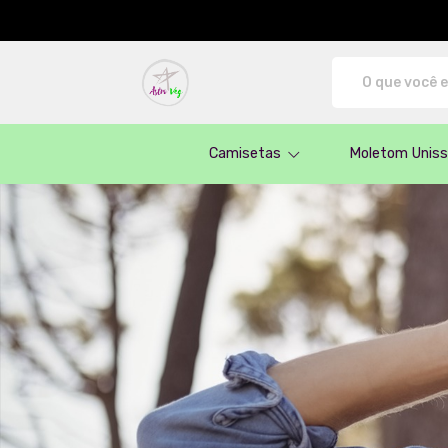
AstroVeg - Camisetas e produtos perso
Camisetas
Moletom Unis
Todos os Produtos