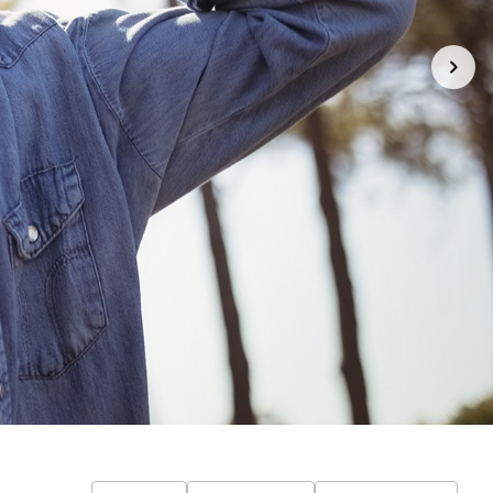
R LIFE
Camiseta Oversized | GO VEGAN |
Abacate
R$ 187,00
3x de R$ 62,33
sem juros