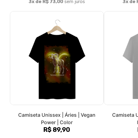
Camiseta Unissex | GO VEGAN |
Camiseta Un
AstroVeg
R$ 83,90
3x de R$ 27,97
sem juros
3x de 
1