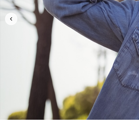
Camiseta Oversized | VEGAN FOR LIFE
Camiseta Ove
3
R$ 219,00
3x de R$ 73,00
sem juros
3x de 