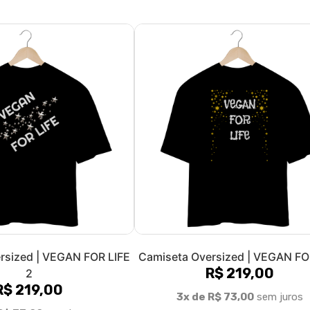
nissex | Áries | Vegan
Camiseta Unissex | Áries | V
Power | P&B
Power | P&B
R$ 89,90
R$ 89,90
R$ 29,97
sem juros
3x de R$ 29,97
sem juros