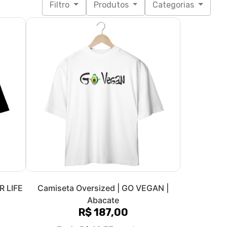
egan
Camiseta Unissex | Sereia Vegana
R$ 89,90
3x de R$ 29,97
sem juros