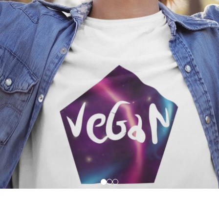
rsized | VEGAN FOR LIFE
Camiseta Oversized | VEGAN FO
R$ 219,00
2
R$ 219,00
3x de R$ 73,00
sem juros
R$ 73,00
sem juros