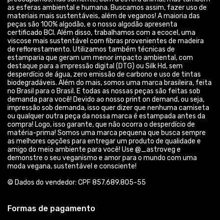
as esferas ambiental e humana. Buscamos assim, fazer uso de
materiais mais sustentáveis, além de veganos! A maioria das
peças são 100% algodão, e o nosso algodão apresenta
certificado BCI. Além disso, trabalhamos com a ecocel, uma
viscose mais sustentável com fibras provenientes de madeira
de reflorestamento. Utilizamos também técnicas de
estamparia que geram um menor impacto ambiental, com
destaque para a impressão digital (DTG) ou Silk Hd, sem
desperdício de água, zero emissão de carbono e uso de tintas
biodegradáveis. Além do mais, somos uma marca brasileira, feita
no Brasil para o Brasil. E todas as nossas peças são feitas sob
demanda para você! Devido ao nosso print on demand, ou seja,
impressão sob demanda, isso quer dizer que nenhuma camiseta
ou qualquer outra peça da nossa marca é estampada antes da
compra! Logo, isso garante, que não ocorra o desperdício de
matéria-prima! Somos uma marca pequena que busca sempre
as melhores opções para entregar um produto de qualidade e
amigo do meio ambiente para você! Use @_astroveg e
demonstre o seu veganismo e amor para o mundo com uma
moda vegana, sustentável e consciente!
© Dados do vendedor: CPF 857.689.805-55
Formas de pagamento