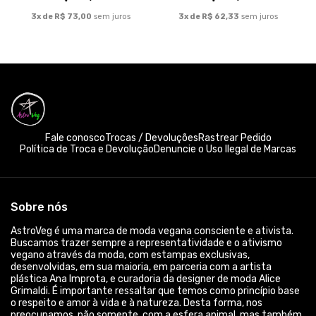
3x de R$ 73,00
sem juros
3x de R$ 62,33
sem juros
Fale conosco
Trocas / Devoluções
Rastrear Pedido
Política de Troca e Devolução
Denuncie o Uso Ilegal de Marcas
Sobre nós
AstroVeg é uma marca de moda vegana consciente e ativista.
Buscamos trazer sempre a representatividade e o ativismo
vegano através da moda, com estampas exclusivas,
desenvolvidas, em sua maioria, em parceria com a artista
plástica Ana Improta, e curadoria da designer de moda Alice
Grimaldi. É importante ressaltar que temos como princípio base
o respeito e amor à vida e à natureza. Desta forma, nos
preocupamos, não somente, com a esfera animal, mas também