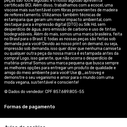
peças são 100% algodão, e o nosso algodão apresenta
certificado BCI. Além disso, trabalhamos com a ecocel, uma
viscose mais sustentável com fibras provenientes de madeira
de reflorestamento. Utilizamos também técnicas de
estamparia que geram um menor impacto ambiental, com
destaque para a impressão digital (DTG) ou Silk Hd, sem
desperdício de água, zero emissão de carbono e uso de tintas
biodegradáveis. Além do mais, somos uma marca brasileira, feita
no Brasil para o Brasil. E todas as nossas peças são feitas sob
demanda para você! Devido ao nosso print on demand, ou seja,
impressão sob demanda, isso quer dizer que nenhuma camiseta
ou qualquer outra peça da nossa marca é estampada antes da
compra! Logo, isso garante, que não ocorra o desperdício de
matéria-prima! Somos uma marca pequena que busca sempre
as melhores opções para entregar um produto de qualidade e
amigo do meio ambiente para você! Use @_astroveg e
demonstre o seu veganismo e amor para o mundo com uma
moda vegana, sustentável e consciente!
© Dados do vendedor: CPF 857.689.805-55
Formas de pagamento