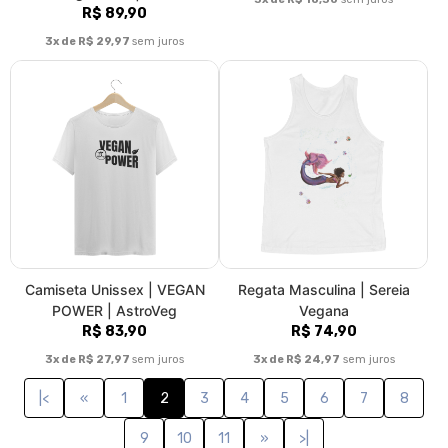
R$ 89,90
3x de R$ 29,97
sem juros
Camiseta Unissex | VEGAN
Regata Masculina | Sereia
POWER | AstroVeg
Vegana
R$ 83,90
R$ 74,90
3x de R$ 27,97
sem juros
3x de R$ 24,97
sem juros
|<
«
1
2
3
4
5
6
7
8
9
10
11
»
>|