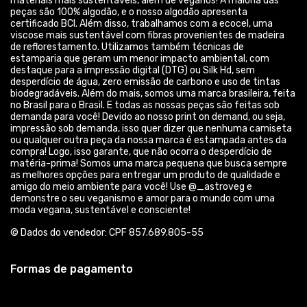
materiais mais sustentáveis, além de veganos! A maioria das
peças são 100% algodão, e o nosso algodão apresenta
certificado BCI. Além disso, trabalhamos com a ecocel, uma
viscose mais sustentável com fibras provenientes de madeira
de reflorestamento. Utilizamos também técnicas de
estamparia que geram um menor impacto ambiental, com
destaque para a impressão digital (DTG) ou Silk Hd, sem
desperdício de água, zero emissão de carbono e uso de tintas
biodegradáveis. Além do mais, somos uma marca brasileira, feita
no Brasil para o Brasil. E todas as nossas peças são feitas sob
demanda para você! Devido ao nosso print on demand, ou seja,
impressão sob demanda, isso quer dizer que nenhuma camiseta
ou qualquer outra peça da nossa marca é estampada antes da
compra! Logo, isso garante, que não ocorra o desperdício de
matéria-prima! Somos uma marca pequena que busca sempre
as melhores opções para entregar um produto de qualidade e
amigo do meio ambiente para você! Use @_astroveg e
demonstre o seu veganismo e amor para o mundo com uma
moda vegana, sustentável e consciente!
© Dados do vendedor: CPF 857.689.805-55
Formas de pagamento