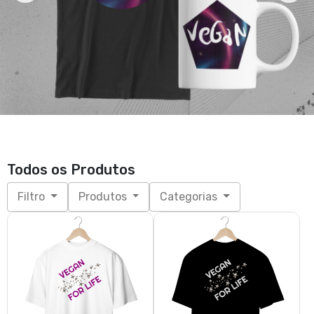
Camiseta Oversized | VEGAN
Camiseta Oversized | VEGAN
FOR LIFE 3
FOR LIFE 2
R$ 219,00
R$ 219,00
3x de R$ 73,00
sem juros
3x de R$ 73,00
sem juros