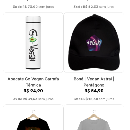
Camiseta Unissex | Áries |
Camiseta Unissex | Áries |
Vegan Power | Color
Vegan Power | P&B
R$ 89,90
R$ 89,90
3x de R$ 29,97
sem juros
3x de R$ 29,97
sem juros