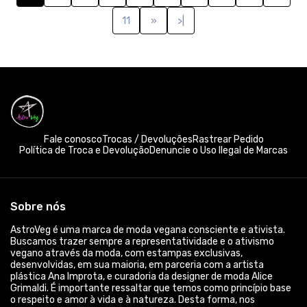
vegano através da moda, com estampas exclusivas,
desenvolvidas, em sua maioria, em parceria com a artista
plástica Ana Improta, e curadoria da designer de moda Alice
Grimaldi. É importante ressaltar que temos como princípio base
o respeito e amor à vida e à natureza. Desta forma, nos
preocupamos, não somente, com a esfera animal, mas também
as esferas ambiental e humana. Buscamos assim, fazer uso de
materiais mais sustentáveis, além de veganos! A maioria das
peças são 100% algodão, e o nosso algodão apresenta
certificado BCI. Além disso, trabalhamos com a ecocel, uma
viscose mais sustentável com fibras provenientes de madeira
de reflorestamento. Utilizamos também técnicas de
estamparia que geram um menor impacto ambiental, com
destaque para a impressão digital (DTG) ou Silk Hd, sem
desperdício de água, zero emissão de carbono e uso de tintas
biodegradáveis. Além do mais, somos uma marca brasileira, feita
no Brasil para o Brasil. E todas as nossas peças são feitas sob
demanda para você! Devido ao nosso print on demand, ou seja,
impressão sob demanda, isso quer dizer que nenhuma camiseta
ou qualquer outra peça da nossa marca é estampada antes da
compra! Logo, isso garante, que não ocorra o desperdício de
matéria-prima! Somos uma marca pequena que busca sempre
as melhores opções para entregar um produto de qualidade e
amigo do meio ambiente para você! Use @_astroveg e
demonstre o seu veganismo e amor para o mundo com uma
moda vegana, sustentável e consciente!