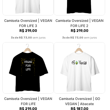
Camiseta Oversized | VEGAN
Camiseta Oversized | GO
FOR LIFE
VEGAN | Abacate
R$ 219,00
R$ 187,00
3x de R$ 73,00
sem juros
3x de R$ 62,33
sem juros
Abacate Go Vegan Garrafa
Boné | Vegan Astral |
Térmica
Pentágono
R$ 94,90
R$ 54,90
3x de R$ 31,63
sem juros
3x de R$ 18,30
sem juros