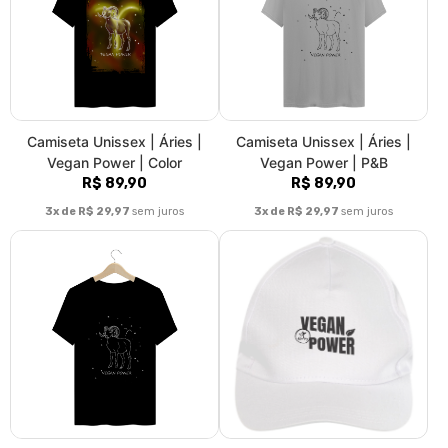
Camiseta Unissex | Áries |
Boné | Vegan Power |
Vegan Power | P&B
AstroVeg
R$ 89,90
R$ 54,90
3x de R$ 29,97
sem juros
3x de R$ 18,30
sem juros
Camiseta Unissex | Sereia
Camiseta Unissex | GO
Vegana
VEGAN | AstroVeg