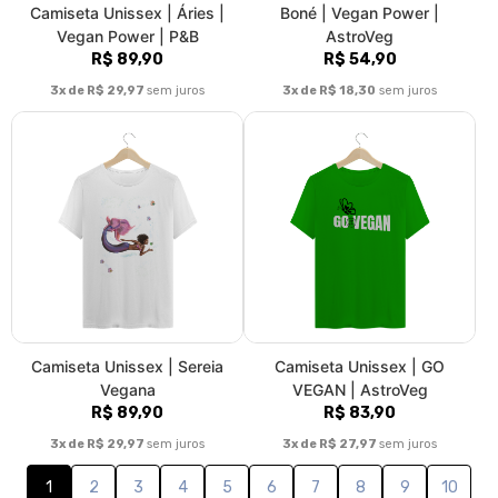
R$ 89,90
R$ 83,90
3x de R$ 29,97
sem juros
3x de R$ 27,97
sem juros
1
2
3
4
5
6
7
8
9
10
11
»
>|
Fale conosco
Trocas / Devoluções
Rastrear Pedido
Política de Troca e Devolução
Denuncie o Uso Ilegal de Marcas
Sobre nós
AstroVeg é uma marca de moda vegana consciente e ativista.
Buscamos trazer sempre a representatividade e o ativismo