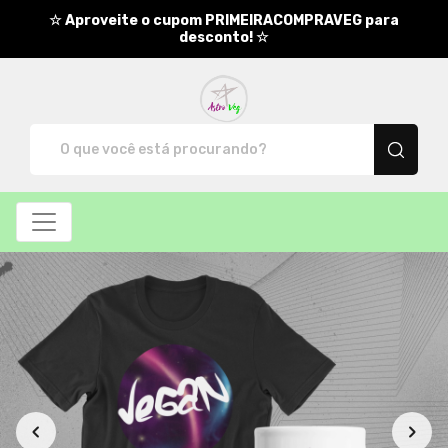
☆ Aproveite o cupom PRIMEIRACOMPRAVEG para
desconto! ☆
AstroVeg - Camisetas e produt
Todos os Produtos
Filtro
Produtos
Categorias