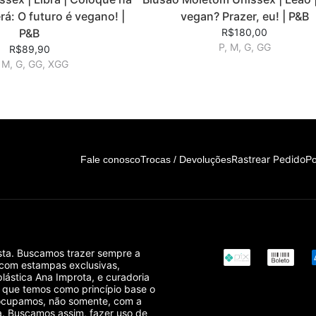
rá: O futuro é vegano! |
vegan? Prazer, eu! | P&B
P&B
R$180,00
P, M, G, GG
R$89,90
 M, G, GG, XGG
Rastrear Pedido
Fale conosco
Trocas / Devoluções
Po
sta. Buscamos trazer sempre a
 com estampas exclusivas,
plástica Ana Improta, e curadoria
r que temos como princípio base o
reocupamos, não somente, com a
. Buscamos assim, fazer uso de