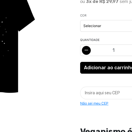
ou
3x de R$ 29,97
sem ju
COR
QUANTIDADE
Não sei meu CEP
Veganismo 