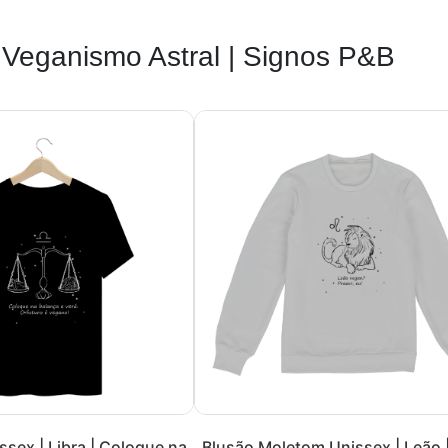
Veganismo Astral | Signos P&B
sex | Libra | Coloque na
Blusão Moletom Unissex | Leão 