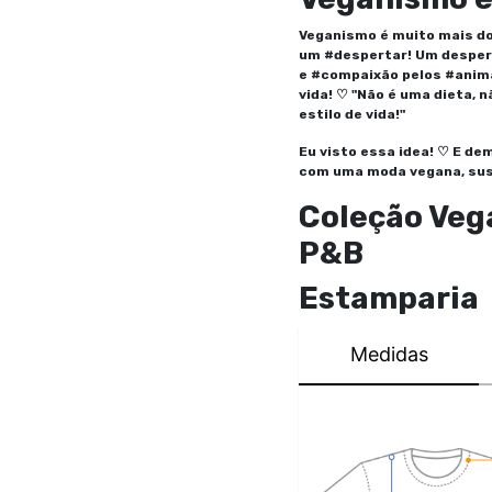
Veganismo é muito mais d
um #despertar! Um despert
e #compaixão pelos #animai
vida! ♡ "Não é uma dieta,
estilo de vida!"
Eu visto essa idea! ♡ E d
com uma moda vegana, sus
Coleção Vega
P&B
Estamparia
Medidas