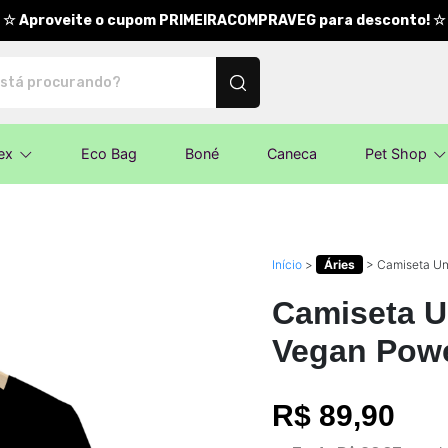
☆ Aproveite o cupom PRIMEIRACOMPRAVEG para desconto! ☆
nalizados
ex
Eco Bag
Boné
Caneca
Pet Shop
Início
>
Áries
>
Camiseta Uni
Camiseta Un
Vegan Powe
R$ 89,90