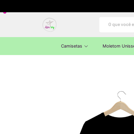
AstroVeg - Camisetas e produtos perso
Camisetas
Moletom Uniss