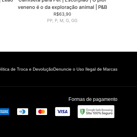
veneno é o da exploração animal | P&B
R$63,90
PP, P, M, G, GG
lítica de Troca e Devolução
Denuncie o Uso Ilegal de Marcas
Formas de pagamento