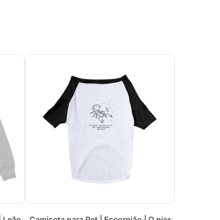
| Leão
Camiseta para Pet | Escorpião | O pior