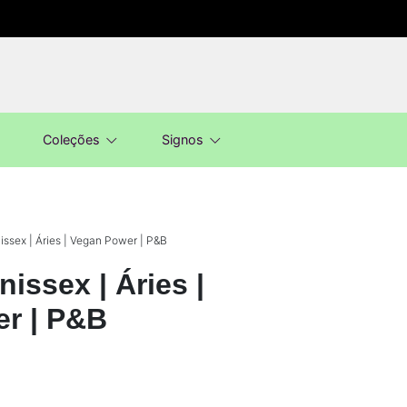
Coleções
Signos
ssex | Áries | Vegan Power | P&B
issex | Áries |
r | P&B