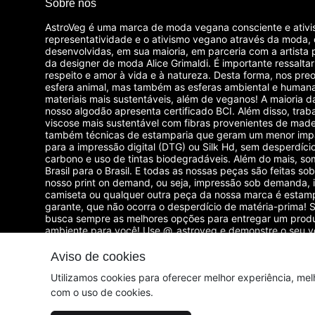
Sobre nós
AstroVeg é uma marca de moda vegana consciente e ativi
representatividade e o ativismo vegano através da moda,
desenvolvidas, em sua maioria, em parceria com a artista 
da designer de moda Alice Grimaldi. É importante ressalta
respeito e amor à vida e à natureza. Desta forma, nos p
esfera animal, mas também as esferas ambiental e humana
materiais mais sustentáveis, além de veganos! A maioria 
nosso algodão apresenta certificado BCI. Além disso, tra
viscose mais sustentável com fibras provenientes de madei
também técnicas de estamparia que geram um menor imp
para a impressão digital (DTG) ou Silk Hd, sem desperdíci
carbono e uso de tintas biodegradáveis. Além do mais, som
Brasil para o Brasil. E todas as nossas peças são feitas 
nosso print on demand, ou seja, impressão sob demanda, 
camiseta ou qualquer outra peça da nossa marca é estam
garante, que não ocorra o desperdício de matéria-prima
busca sempre as melhores opções para entregar um produ
ambiente para você! Use @_astroveg e demonstre o seu 
com uma moda vegana, sustentável e consciente!
Aviso de cookies
© Dados do vendedor: CPF 857.689.805-55
Utilizamos cookies para oferecer melhor experiência, mel
com o uso de cookies.