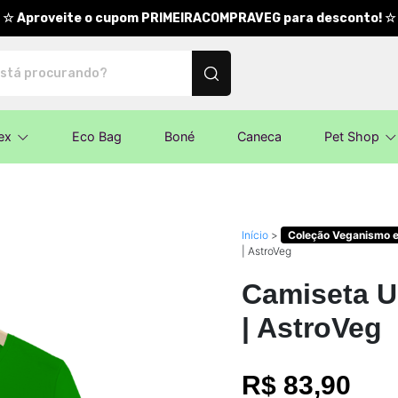
☆ Aproveite o cupom PRIMEIRACOMPRAVEG para desconto! ☆
nalizados
ex
Eco Bag
Boné
Caneca
Pet Shop
Início
>
Coleção Veganismo e
| AstroVeg
Camiseta U
| AstroVeg
R$ 83,90