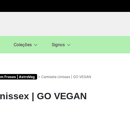
Coleções
Signos
m Frases | AstroVeg
>
Camiseta Unissex | GO VEGAN
nissex | GO VEGAN