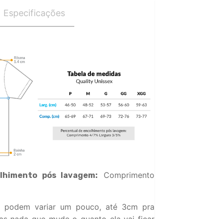
Especificações
Comprimento
lhimento pós lavagem:
 podem variar um pouco, até 3cm pra
s nada que mude o quanto ela vai ficar