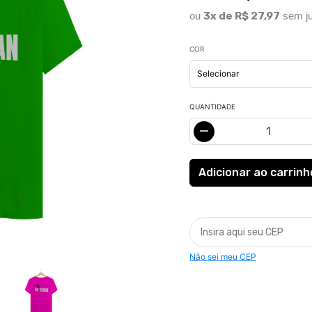
ou
3x de R$ 27,97
sem ju
COR
QUANTIDADE
Não sei meu CEP