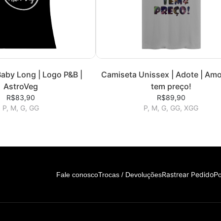
aby Long | Logo P&B |
Camiseta Unissex | Adote | Amo
AstroVeg
tem preço!
R$83,90
R$89,90
P, M, G, GG
P, M, G, GG, XGG
Rastrear Pedido
Fale conosco
Trocas / Devoluções
Po