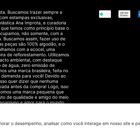
sta. Buscamos trazer sempre a
 com estampas exclusivas,
plástica Ana Improta, e curadoria
r que temos como princípio base o
reocupamos, não somente, com a
. Buscamos assim, fazer uso de
das peças são 100% algodão, e o
balhamos com a ecocel, uma
ra de reflorestamento. Utilizamos
acto ambiental, com destaque
o de água, zero emissão de
os uma marca brasileira, feita no
sob demanda para você! Devido ao
isso quer dizer que nenhuma
pada antes da compra! Logo, isso
! Somos uma marca pequena que
to de qualidade e amigo do meio
veganismo e amor para o mundo
horar o desempenho, analisar como você interage em nosso site e per