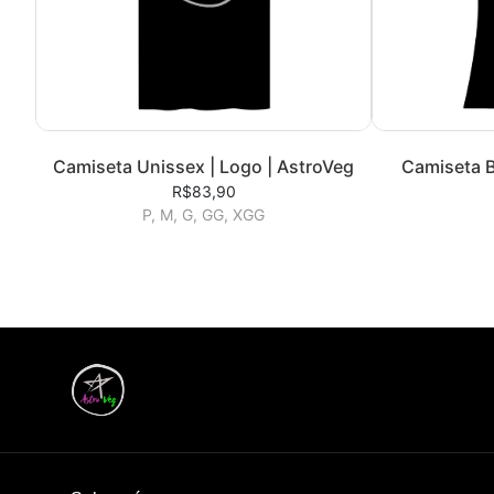
Camiseta Unissex | Logo | AstroVeg
Camiseta B
R$83,90
P, M, G, GG, XGG