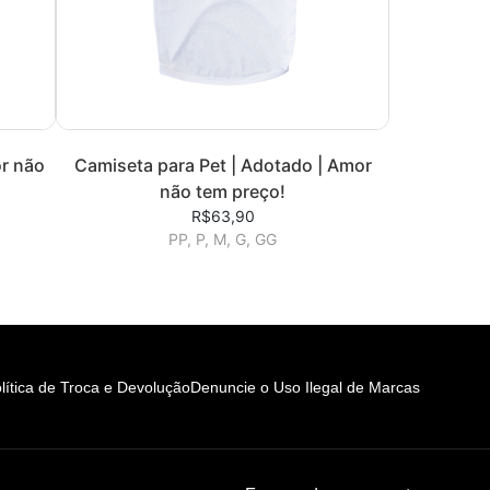
r não
Camiseta para Pet | Adotado | Amor
não tem preço!
R$63,90
PP, P, M, G, GG
lítica de Troca e Devolução
Denuncie o Uso Ilegal de Marcas