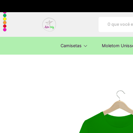
AstroVeg - Camisetas e produtos perso
Camisetas
Moletom Uniss