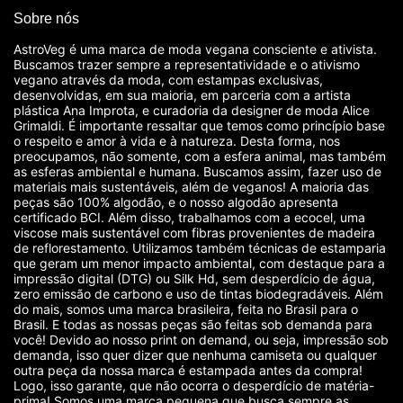
Sobre nós
AstroVeg é uma marca de moda vegana consciente e ativista.
Buscamos trazer sempre a representatividade e o ativismo
vegano através da moda, com estampas exclusivas,
desenvolvidas, em sua maioria, em parceria com a artista
plástica Ana Improta, e curadoria da designer de moda Alice
Grimaldi. É importante ressaltar que temos como princípio base
o respeito e amor à vida e à natureza. Desta forma, nos
preocupamos, não somente, com a esfera animal, mas também
as esferas ambiental e humana. Buscamos assim, fazer uso de
materiais mais sustentáveis, além de veganos! A maioria das
peças são 100% algodão, e o nosso algodão apresenta
certificado BCI. Além disso, trabalhamos com a ecocel, uma
viscose mais sustentável com fibras provenientes de madeira
de reflorestamento. Utilizamos também técnicas de estamparia
que geram um menor impacto ambiental, com destaque para a
impressão digital (DTG) ou Silk Hd, sem desperdício de água,
zero emissão de carbono e uso de tintas biodegradáveis. Além
do mais, somos uma marca brasileira, feita no Brasil para o
Brasil. E todas as nossas peças são feitas sob demanda para
você! Devido ao nosso print on demand, ou seja, impressão sob
demanda, isso quer dizer que nenhuma camiseta ou qualquer
outra peça da nossa marca é estampada antes da compra!
Logo, isso garante, que não ocorra o desperdício de matéria-
prima! Somos uma marca pequena que busca sempre as