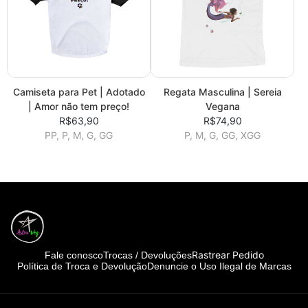
Camiseta para Pet | Adotado
Regata Masculina | Sereia
| Amor não tem preço!
Vegana
R$63,90
R$74,90
PP, P, M, G, GG
P, M, G, GG, XGG
Rastrear Pedido
Fale conosco
Trocas / Devoluções
Política de Troca e Devolução
Denuncie o Uso Ilegal de Marcas