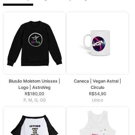
Blusão Moletom Unissex |
Caneca | Vegan Astral |
Logo | AstroVeg
Círculo
R$180,00
R$54,90
P, M, G, GG
Unico