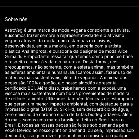
Sobre nós
AstroVeg é uma marca de moda vegana consciente e ativista.
Buscamos trazer sempre a representatividade e o ativismo
vegano através da moda, com estampas exclusivas,
desenvolvidas, em sua maioria, em parceria com a artista
plástica Ana Improta, e curadoria da designer de moda Alice
Grimaldi. É importante ressaltar que temos como princípio base
o respeito e amor à vida e à natureza. Desta forma, nos
preocupamos, não somente, com a esfera animal, mas também
as esferas ambiental e humana. Buscamos assim, fazer uso de
materiais mais sustentáveis, além de veganos! A maioria das
peças são 100% algodão, e o nosso algodão apresenta
certificado BCI. Além disso, trabalhamos com a ecocel, uma
viscose mais sustentável com fibras provenientes de madeira
de reflorestamento. Utilizamos também técnicas de estamparia
que geram um menor impacto ambiental, com destaque para a
impressão digital (DTG) ou Silk Hd, sem desperdício de água,
zero emissão de carbono e uso de tintas biodegradáveis. Além
do mais, somos uma marca brasileira, feita no Brasil para o
Brasil. E todas as nossas peças são feitas sob demanda para
você! Devido ao nosso print on demand, ou seja, impressão sob
demanda, isso quer dizer que nenhuma camiseta ou qualquer