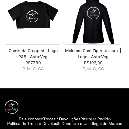
Camiseta Cropped | Logo
Moletom Com Zíper Unissex |
P&B | AstroVeg
Logo | AstroVeg
R$77,90
R$192,00
P, M, G, GG
P, M, G, GG
Rastrear Pedido
Fale conosco
Trocas / Devoluções
Política de Troca e Devolução
Denuncie o Uso Ilegal de Marcas