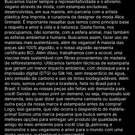
Buscamos trazer sempre a representatividade e o ativismo
vegano através da moda, com estampas exclusivas,
desenvolvidas, em sua maioria, em parceria com a artista
plástica Ana Improta, e curadoria da designer de moda Alice
Grimaldi. É importante ressaltar que temos como princípio base
o respeito e amor à vida e à natureza. Desta forma, nos
preocupamos, não somente, com a esfera animal, mas também
as esferas ambiental e humana. Buscamos assim, fazer uso de
materiais mais sustentáveis, além de veganos! A maioria das
peças são 100% algodão, e o nosso algodão apresenta
certificado BCI. Além disso, trabalhamos com a ecocel, uma
viscose mais sustentável com fibras provenientes de madeira
de reflorestamento. Utilizamos também técnicas de estamparia
que geram um menor impacto ambiental, com destaque para a
impressão digital (DTG) ou Silk Hd, sem desperdício de água,
zero emissão de carbono e uso de tintas biodegradáveis. Além
do mais, somos uma marca brasileira, feita no Brasil para o
Brasil. E todas as nossas peças são feitas sob demanda para
você! Devido ao nosso print on demand, ou seja, impressão sob
demanda, isso quer dizer que nenhuma camiseta ou qualquer
outra peça da nossa marca é estampada antes da compra!
Logo, isso garante, que não ocorra o desperdício de matéria-
prima! Somos uma marca pequena que busca sempre as
melhores opções para entregar um produto de qualidade e
amigo do meio ambiente para você! Use @_astroveg e
demonstre o seu veganismo e amor para o mundo com uma
moda vegana, sustentável e consciente!