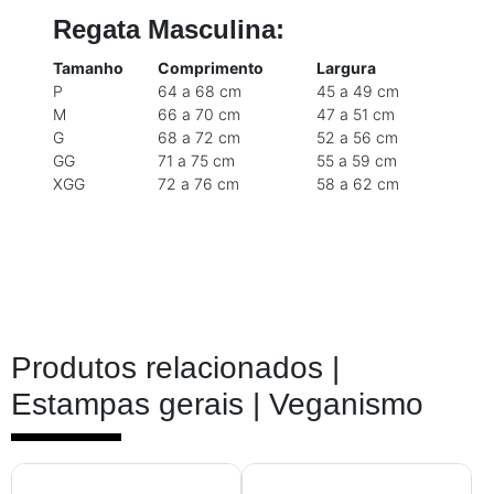
Regata Masculina:
Tamanho
Comprimento
Largura
P
64 a 68 cm
45 a 49 cm
M
66 a 70 cm
47 a 51 cm
G
68 a 72 cm
52 a 56 cm
GG
71 a 75 cm
55 a 59 cm
XGG
72 a 76 cm
58 a 62 cm
Produtos relacionados |
Estampas gerais | Veganismo