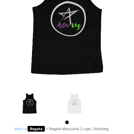
Início
>
Regata
>
Regata Masculina | Logo | AstroVeg