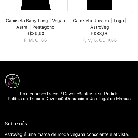
Camiseta Baby Long | Vegan
Camiseta Unissex | Logo |
Astral | Pentágono
AstroVeg
R$89,90
R$83,90
P, M, G, GG
P, M, G, GG, XGG
Rastrear Pedido
Fale conosco
Trocas / Devoluções
Política de Troca e Devolução
Denuncie o Uso Ilegal de Marcas
Sobre nós
AstroVeg é uma marca de moda vegana consciente e ativista.