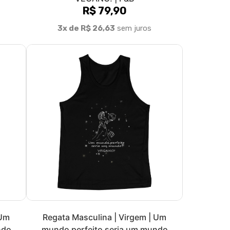
olítica de Troca e Devolução
Denuncie o Uso Ilegal de Marcas
Formas de pagamento