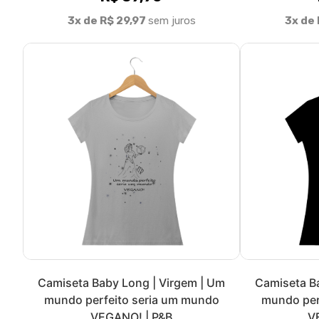
Camiseta Cropped | Virgem | Um
Regata Ma
mundo perfeito seria um mundo
mundo per
VEGANO! | P&B
VE
R$ 79,90
3x de R$ 26,63
sem juros
3x de 