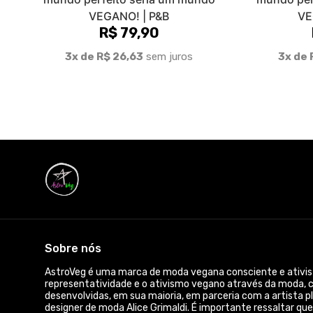
o desperdício de matéria-prima! Somos uma marca pequen
opções para entregar um produto de qualidade e amigo do 
@_astroveg e demonstre o seu veganismo e amor para o
sustentável e consciente!
© Dados do vendedor: CPF 857.689.805-55
Acompanhe-nos: