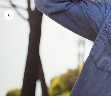
Camiseta Unissex | Virgem | Um
Camiseta 
mundo perfeito seria um mundo
mundo per
VEGANO! | Color
V
R$ 89,90
3x de R$ 29,97
sem juros
3x de 