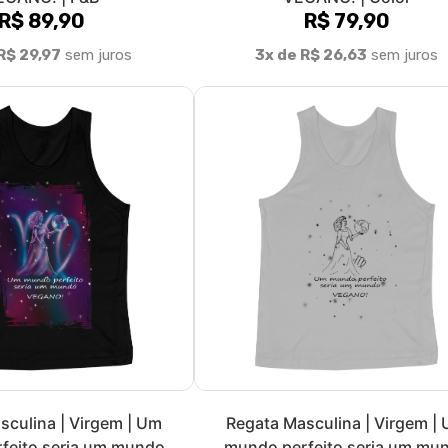
Fale conosco
Trocas / Devoluções
P
Rastrear Pedido
ta. Buscamos trazer sempre a
 com estampas exclusivas,
ástica Ana Improta, e curadoria da
e temos como princípio base o
eocupamos, não somente, com a
. Buscamos assim, fazer uso de
s peças são 100% algodão, e o
alhamos com a ecocel, uma viscose
eflorestamento. Utilizamos
acto ambiental, com destaque
de água, zero emissão de carbono e
 brasileira, feita no Brasil para o
a você! Devido ao nosso print on
que nenhuma camiseta ou qualquer
ogo, isso garante, que não ocorra