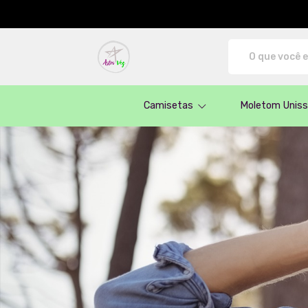
AstroVeg - Camisetas e produtos perso
Camisetas
Moletom Unis
Todos os Produtos