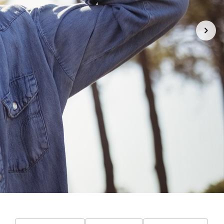
 Um
Camiseta Baby Long | Virgem | Um
ndo
mundo perfeito seria um mundo
VEGANO! | Color
R$ 89,90
3x de R$ 29,97
sem juros