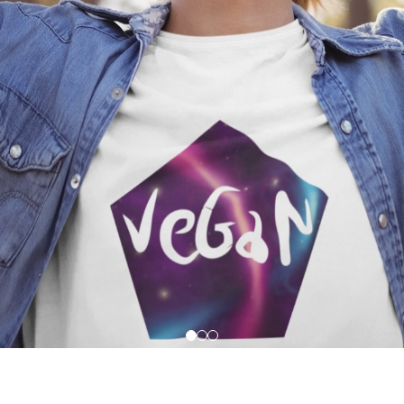
Unissex | Virgem | Um
Camiseta Unissex | Virgem |
feito seria um mundo
mundo perfeito seria um mu
EGANO! | P&B
VEGANO! | P&B
R$ 89,90
R$ 89,90
R$ 29,97
sem juros
3x de R$ 29,97
sem juros