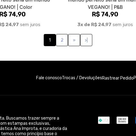
a que busca sempre as melhores
meio ambiente para você! Use
 mundo com uma moda vegana,