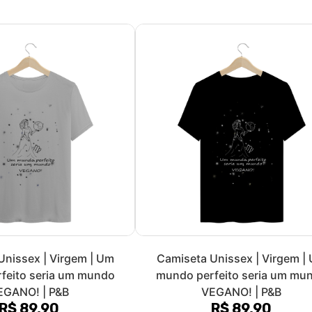
aby Long | Virgem | Um
Camiseta Cropped | Virgem |
feito seria um mundo
mundo perfeito seria um mu
EGANO! | P&B
VEGANO! | Color
R$ 89,90
R$ 79,90
R$ 29,97
sem juros
3x de R$ 26,63
sem juros