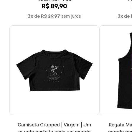
Sobre nós
AstroVeg é uma marca de moda vegana consciente e ativis
representatividade e o ativismo vegano através da moda,
desenvolvidas, em sua maioria, em parceria com a artista pl
designer de moda Alice Grimaldi. É importante ressaltar qu
respeito e amor à vida e à natureza. Desta forma, nos pr
esfera animal, mas também as esferas ambiental e humana
materiais mais sustentáveis, além de veganos! A maioria da
nosso algodão apresenta certificado BCI. Além disso, trab
mais sustentável com fibras provenientes de madeira de r
também técnicas de estamparia que geram um menor imp
para a impressão digital (DTG) ou Silk Hd, sem desperdício 
uso de tintas biodegradáveis. Além do mais, somos uma marca
Brasil. E todas as nossas peças são feitas sob demanda par
demand, ou seja, impressão sob demanda, isso quer dizer 
outra peça da nossa marca é estampada antes da compra! L