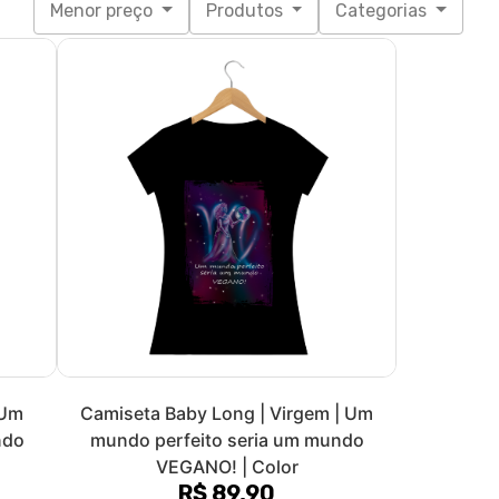
 Um
Camiseta Cropped | Virgem | Um
ndo
mundo perfeito seria um mundo
VEGANO! | P&B
R$ 79,90
3x de R$ 26,63
sem juros