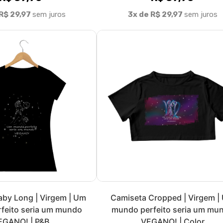
sculina | Virgem | Um
Regata Masculina | Virgem |
feito seria um mundo
mundo perfeito seria um mu
GANO! | Color
VEGANO! | P&B
R$ 74,90
R$ 74,90
R$ 24,97
sem juros
3x de R$ 24,97
sem juros
1
2
»
>|