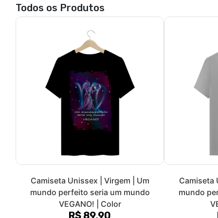
Camiseta Baby Long | Virgem | Um
Camiseta B
mundo perfeito seria um mundo
mundo per
VEGANO! | P&B
V
R$ 89,90
3x de R$ 29,97
sem juros
3x de 