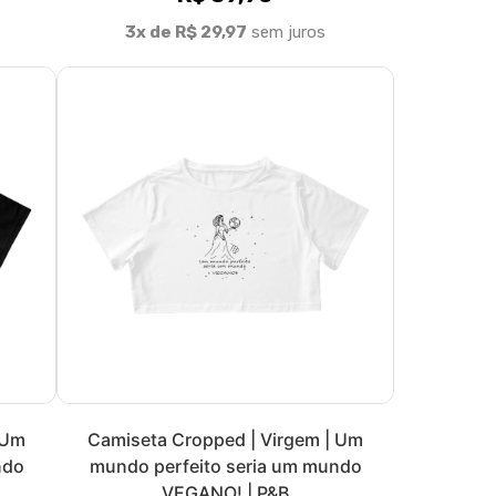
 Um
Regata Masculina | Virgem | Um
ndo
mundo perfeito seria um mundo
VEGANO! | P&B
R$ 74,90
3x de R$ 24,97
sem juros