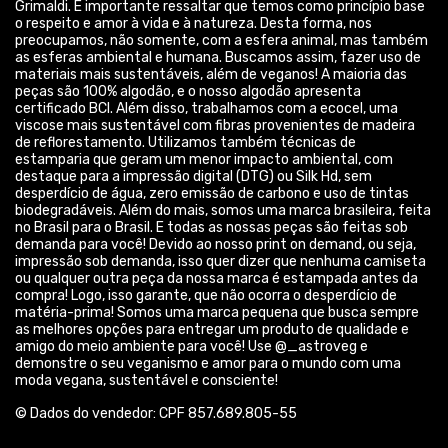
Grimaldi. É importante ressaltar que temos como princípio base
o respeito e amor à vida e à natureza. Desta forma, nos
preocupamos, não somente, com a esfera animal, mas também
as esferas ambiental e humana. Buscamos assim, fazer uso de
materiais mais sustentáveis, além de veganos! A maioria das
peças são 100% algodão, e o nosso algodão apresenta
certificado BCI. Além disso, trabalhamos com a ecocel, uma
viscose mais sustentável com fibras provenientes de madeira
de reflorestamento. Utilizamos também técnicas de
estamparia que geram um menor impacto ambiental, com
destaque para a impressão digital (DTG) ou Silk Hd, sem
desperdício de água, zero emissão de carbono e uso de tintas
biodegradáveis. Além do mais, somos uma marca brasileira, feita
no Brasil para o Brasil. E todas as nossas peças são feitas sob
demanda para você! Devido ao nosso print on demand, ou seja,
impressão sob demanda, isso quer dizer que nenhuma camiseta
ou qualquer outra peça da nossa marca é estampada antes da
compra! Logo, isso garante, que não ocorra o desperdício de
matéria-prima! Somos uma marca pequena que busca sempre
as melhores opções para entregar um produto de qualidade e
amigo do meio ambiente para você! Use @_astroveg e
demonstre o seu veganismo e amor para o mundo com uma
moda vegana, sustentável e consciente!
© Dados do vendedor: CPF 857.689.805-55