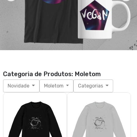
Blusão Moletom Unissex |
Blusão Moletom Unissex |
Aquário | Seja livre, Deixe ser
Aquário | Seja livre, Deixe ser
livre | P&B
livre | P&B
R$ 180,00
R$ 180,00
3x de R$ 60,00
sem juros
3x de R$ 60,00
sem juros