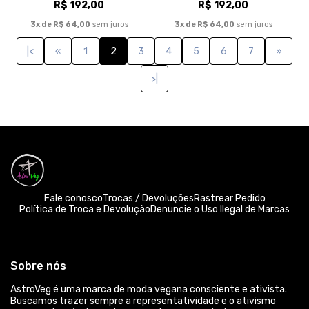
Sobre nós
AstroVeg é uma marca de moda vegana consciente e ativista.
Buscamos trazer sempre a representatividade e o ativismo
vegano através da moda, com estampas exclusivas,
desenvolvidas, em sua maioria, em parceria com a artista
plástica Ana Improta, e curadoria da designer de moda Alice
Grimaldi. É importante ressaltar que temos como princípio base
o respeito e amor à vida e à natureza. Desta forma, nos
preocupamos, não somente, com a esfera animal, mas também
as esferas ambiental e humana. Buscamos assim, fazer uso de
materiais mais sustentáveis, além de veganos! A maioria das
peças são 100% algodão, e o nosso algodão apresenta
certificado BCI. Além disso, trabalhamos com a ecocel, uma
viscose mais sustentável com fibras provenientes de madeira
de reflorestamento. Utilizamos também técnicas de
estamparia que geram um menor impacto ambiental, com
destaque para a impressão digital (DTG) ou Silk Hd, sem
desperdício de água, zero emissão de carbono e uso de tintas
biodegradáveis. Além do mais, somos uma marca brasileira, feita
no Brasil para o Brasil. E todas as nossas peças são feitas sob
demanda para você! Devido ao nosso print on demand, ou seja,
impressão sob demanda, isso quer dizer que nenhuma camiseta
ou qualquer outra peça da nossa marca é estampada antes da
compra! Logo, isso garante, que não ocorra o desperdício de