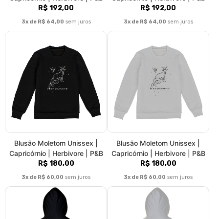
3x de R$ 60,00
sem juros
3x de R$ 60,00
sem juros
Moletom Com Zíper Unissex |
Moletom Com Zíper Unissex |
Sagitário | Quem ama não
Sagitário | Quem ama não
aprisiona #govegan | P&B
aprisiona #govegan | P&B
R$ 192,00
R$ 192,00
3x de R$ 64,00
sem juros
3x de R$ 64,00
sem juros