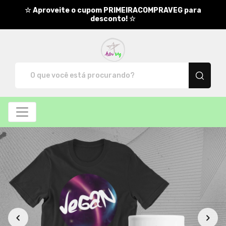
☆ Aproveite o cupom PRIMEIRACOMPRAVEG para
desconto! ☆
AstroVeg - Camisetas e produt
Categoria de Produtos: Moletom
Novidade
Moletom
Categorias