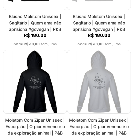
Moletom Com Zíper Unissex |
Moletom Com Zíper Unissex |
Escorpião | O pior veneno é o
Escorpião | O pior veneno é o
da exploração animal | P&B
da exploração animal | P&B
R$ 192,00
R$ 192,00
3x de R$ 64,00
sem juros
3x de R$ 64,00
sem juros
|<
«
1
2
3
4
5
6
7
»
>|
Fale conosco
Trocas / Devoluções
Rastrear Pedido
Política de Troca e Devolução
Denuncie o Uso Ilegal de Marcas