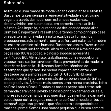
Sobre nós
AstroVeg é uma marca de moda vegana consciente e ativista.
Buscamos trazer sempre a representatividade e o ativismo
vegano através da moda, com estampas exclusivas,
desenvolvidas, em sua maioria, em parceria com a artista
plástica Ana Improta, e curadoria da designer de moda Alice
Grimaldi. É importante ressaltar que temos como princípio base
o respeito e amor à vida e à natureza. Desta forma, nos
preocupamos, não somente, com a esfera animal, mas também
as esferas ambiental e humana. Buscamos assim, fazer uso de
materiais mais sustentáveis, além de veganos! A maioria das
peças são 100% algodão, e o nosso algodão apresenta
certificado BCI. Além disso, trabalhamos com a ecocel, uma
viscose mais sustentável com fibras provenientes de madeira
de reflorestamento. Utilizamos também técnicas de
estamparia que geram um menor impacto ambiental, com
destaque para a impressão digital (DTG) ou Silk Hd, sem
desperdício de água, zero emissão de carbono e uso de tintas
biodegradáveis. Além do mais, somos uma marca brasileira, feita
no Brasil para o Brasil. E todas as nossas peças são feitas sob
demanda para você! Devido ao nosso print on demand, ou seja,
impressão sob demanda, isso quer dizer que nenhuma camiseta
ou qualquer outra peça da nossa marca é estampada antes da
compra! Logo, isso garante, que não ocorra o desperdício de
matéria-prima! Somos uma marca pequena que busca sempre