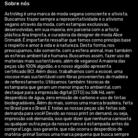
Sobre nós
AstroVeg é uma marca de moda vegana consciente e ativista.
Buscamos trazer sempre a representatividade e o ativismo
vegano através da moda, com estampas exclusivas,
desenvolvidas, em sua maioria, em parceria com a artista
plástica Ana Improta, e curadoria da designer de moda Alice
Grimaldi. É importante ressaltar que temos como princípio base
o respeito e amor à vida e à natureza. Desta forma, nos
preocupamos, não somente, com a esfera animal, mas também
as esferas ambiental e humana. Buscamos assim, fazer uso de
materiais mais sustentáveis, além de veganos! A maioria das
peças são 100% algodão, e o nosso algodão apresenta
certificado BCI. Além disso, trabalhamos com a ecocel, uma
viscose mais sustentável com fibras provenientes de madeira
de reflorestamento. Utilizamos também técnicas de
estamparia que geram um menor impacto ambiental, com
destaque para a impressão digital (DTG) ou Silk Hd, sem
desperdício de água, zero emissão de carbono e uso de tintas
biodegradáveis. Além do mais, somos uma marca brasileira, feita
no Brasil para o Brasil. E todas as nossas peças são feitas sob
demanda para você! Devido ao nosso print on demand, ou seja,
impressão sob demanda, isso quer dizer que nenhuma camiseta
ou qualquer outra peça da nossa marca é estampada antes da
compra! Logo, isso garante, que não ocorra o desperdício de
matéria-prima! Somos uma marca pequena que busca sempre