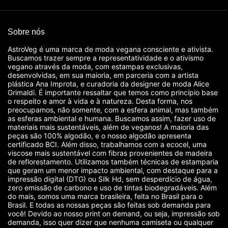
Sobre nós
AstroVeg é uma marca de moda vegana consciente e ativista.
Buscamos trazer sempre a representatividade e o ativismo
vegano através da moda, com estampas exclusivas,
desenvolvidas, em sua maioria, em parceria com a artista
plástica Ana Improta, e curadoria da designer de moda Alice
Grimaldi. É importante ressaltar que temos como princípio base
o respeito e amor à vida e à natureza. Desta forma, nos
preocupamos, não somente, com a esfera animal, mas também
as esferas ambiental e humana. Buscamos assim, fazer uso de
materiais mais sustentáveis, além de veganos! A maioria das
peças são 100% algodão, e o nosso algodão apresenta
certificado BCI. Além disso, trabalhamos com a ecocel, uma
viscose mais sustentável com fibras provenientes de madeira
de reflorestamento. Utilizamos também técnicas de estamparia
que geram um menor impacto ambiental, com destaque para a
impressão digital (DTG) ou Silk Hd, sem desperdício de água,
zero emissão de carbono e uso de tintas biodegradáveis. Além
do mais, somos uma marca brasileira, feita no Brasil para o
Brasil. E todas as nossas peças são feitas sob demanda para
você! Devido ao nosso print on demand, ou seja, impressão sob
demanda, isso quer dizer que nenhuma camiseta ou qualquer