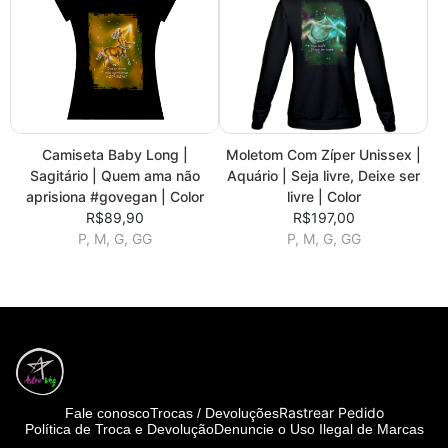
Camiseta Baby Long |
Moletom Com Zíper Unissex |
Sagitário | Quem ama não
Aquário | Seja livre, Deixe ser
aprisiona #govegan | Color
livre | Color
R$89,90
R$197,00
P, M, G, GG
P, M, G, GG
Rastrear Pedido
Fale conosco
Trocas / Devoluções
Política de Troca e Devolução
Denuncie o Uso Ilegal de Marcas