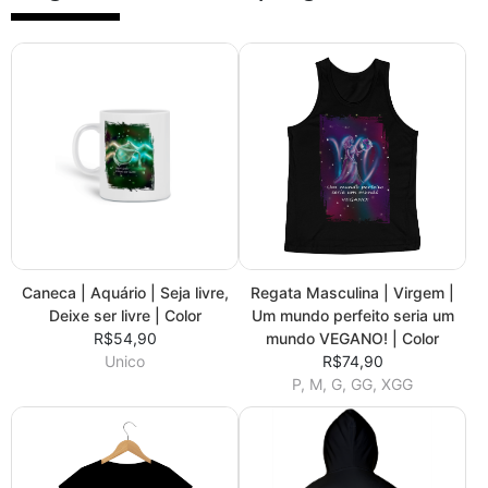
Caneca | Aquário | Seja livre,
Regata Masculina | Virgem |
Deixe ser livre | Color
Um mundo perfeito seria um
R$54,90
mundo VEGANO! | Color
Unico
R$74,90
P, M, G, GG, XGG