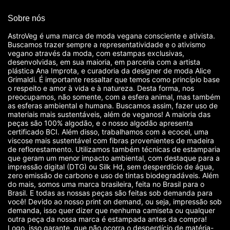
Sobre nós
AstroVeg é uma marca de moda vegana consciente e ativista.
Buscamos trazer sempre a representatividade e o ativismo
vegano através da moda, com estampas exclusivas,
desenvolvidas, em sua maioria, em parceria com a artista
plástica Ana Improta, e curadoria da designer de moda Alice
Grimaldi. É importante ressaltar que temos como princípio base
o respeito e amor à vida e à natureza. Desta forma, nos
preocupamos, não somente, com a esfera animal, mas também
as esferas ambiental e humana. Buscamos assim, fazer uso de
materiais mais sustentáveis, além de veganos! A maioria das
peças são 100% algodão, e o nosso algodão apresenta
certificado BCI. Além disso, trabalhamos com a ecocel, uma
viscose mais sustentável com fibras provenientes de madeira
de reflorestamento. Utilizamos também técnicas de estamparia
que geram um menor impacto ambiental, com destaque para a
impressão digital (DTG) ou Silk Hd, sem desperdício de água,
zero emissão de carbono e uso de tintas biodegradáveis. Além
do mais, somos uma marca brasileira, feita no Brasil para o
Brasil. E todas as nossas peças são feitas sob demanda para
você! Devido ao nosso print on demand, ou seja, impressão sob
demanda, isso quer dizer que nenhuma camiseta ou qualquer
outra peça da nossa marca é estampada antes da compra!
Logo, isso garante, que não ocorra o desperdício de matéria-