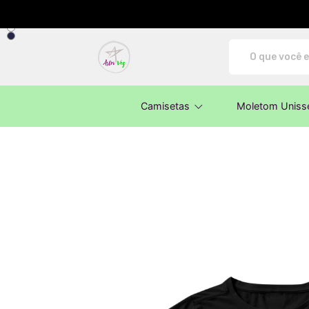
AstroVeg - Camisetas e produtos perso
Camisetas
Moletom Uniss