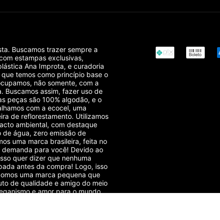
sta. Buscamos trazer sempre a
 com estampas exclusivas,
plástica Ana Improta, e curadoria
r que temos como princípio base o
reocupamos, não somente, com a
. Buscamos assim, fazer uso de
das peças são 100% algodão, e o
balhamos com a ecocel, uma
ra de reflorestamento. Utilizamos
acto ambiental, com destaque
o de água, zero emissão de
os uma marca brasileira, feita no
sob demanda para você! Devido ao
isso quer dizer que nenhuma
pada antes da compra! Logo, isso
! Somos uma marca pequena que
to de qualidade e amigo do meio
veganismo e amor para o mundo