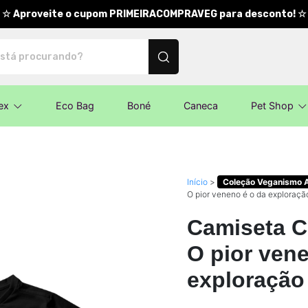
☆ Aproveite o cupom PRIMEIRACOMPRAVEG para desconto! ☆
nalizados
ex
Eco Bag
Boné
Caneca
Pet Shop
Início
>
Coleção Veganismo As
O pior veneno é o da exploração
Camiseta C
O pior ven
exploração 