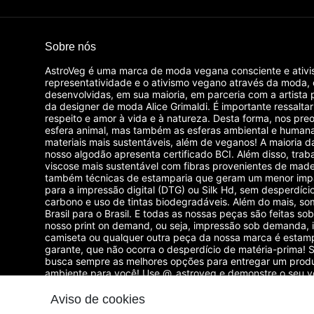
Sobre nós
AstroVeg é uma marca de moda vegana consciente e ativi
representatividade e o ativismo vegano através da moda,
desenvolvidas, em sua maioria, em parceria com a artista 
da designer de moda Alice Grimaldi. É importante ressalta
respeito e amor à vida e à natureza. Desta forma, nos p
esfera animal, mas também as esferas ambiental e humana
materiais mais sustentáveis, além de veganos! A maioria 
nosso algodão apresenta certificado BCI. Além disso, tra
viscose mais sustentável com fibras provenientes de madei
também técnicas de estamparia que geram um menor imp
para a impressão digital (DTG) ou Silk Hd, sem desperdíci
carbono e uso de tintas biodegradáveis. Além do mais, som
Brasil para o Brasil. E todas as nossas peças são feitas 
nosso print on demand, ou seja, impressão sob demanda, 
camiseta ou qualquer outra peça da nossa marca é estam
garante, que não ocorra o desperdício de matéria-prima
busca sempre as melhores opções para entregar um produ
ambiente para você! Use @_astroveg e demonstre o seu 
com uma moda vegana, sustentável e consciente!
Aviso de cookies
© Dados do vendedor: CPF 857.689.805-55