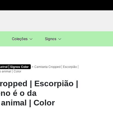
Coleções
Signos
tral | Signos Color
>
Camiseta Cropped | Escorpião |
 animal | Color
ropped | Escorpião |
eno é o da
animal | Color