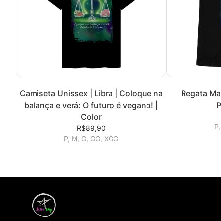
Camiseta Unissex | Libra | Coloque na
Regata Mas
balança e verá: O futuro é vegano! |
P
Color
P,
R$89,90
P, M, G, GG, XGG