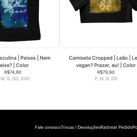
culina | Peixes | Nem
Camiseta Cropped | Leão | L
eixe? | Color
vegan? Prazer, eu! | Color
R$74,90
R$79,90
 M, G, GG, XGG
P, M, G, GG
Rastrear Pedido
Fale conosco
Trocas / Devoluções
Po