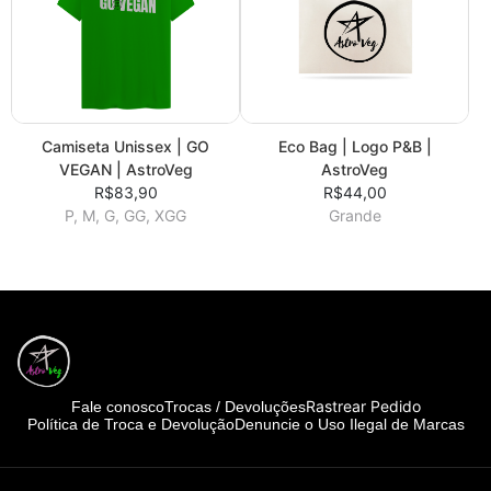
Camiseta Unissex | GO
Eco Bag | Logo P&B |
VEGAN | AstroVeg
AstroVeg
R$83,90
R$44,00
P, M, G, GG, XGG
Grande
Rastrear Pedido
Fale conosco
Trocas / Devoluções
Política de Troca e Devolução
Denuncie o Uso Ilegal de Marcas