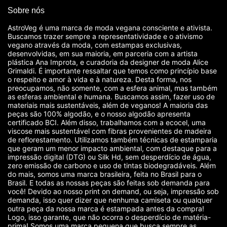
Sobre nós
AstroVeg é uma marca de moda vegana consciente e ativista.
Buscamos trazer sempre a representatividade e o ativismo
vegano através da moda, com estampas exclusivas,
desenvolvidas, em sua maioria, em parceria com a artista
plástica Ana Improta, e curadoria da designer de moda Alice
Grimaldi. É importante ressaltar que temos como princípio base
o respeito e amor à vida e à natureza. Desta forma, nos
preocupamos, não somente, com a esfera animal, mas também
as esferas ambiental e humana. Buscamos assim, fazer uso de
materiais mais sustentáveis, além de veganos! A maioria das
peças são 100% algodão, e o nosso algodão apresenta
certificado BCI. Além disso, trabalhamos com a ecocel, uma
viscose mais sustentável com fibras provenientes de madeira
de reflorestamento. Utilizamos também técnicas de estamparia
que geram um menor impacto ambiental, com destaque para a
impressão digital (DTG) ou Silk Hd, sem desperdício de água,
zero emissão de carbono e uso de tintas biodegradáveis. Além
do mais, somos uma marca brasileira, feita no Brasil para o
Brasil. E todas as nossas peças são feitas sob demanda para
você! Devido ao nosso print on demand, ou seja, impressão sob
demanda, isso quer dizer que nenhuma camiseta ou qualquer
outra peça da nossa marca é estampada antes da compra!
Logo, isso garante, que não ocorra o desperdício de matéria-
prima! Somos uma marca pequena que busca sempre as