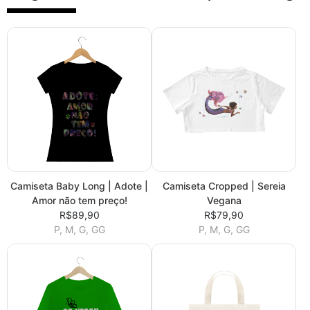
Camiseta Baby Long | Adote |
Camiseta Cropped | Sereia
Amor não tem preço!
Vegana
R$89,90
R$79,90
P, M, G, GG
P, M, G, GG