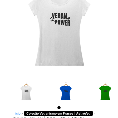
Início
>
Coleção Veganismo em Frases | AstroVeg
>