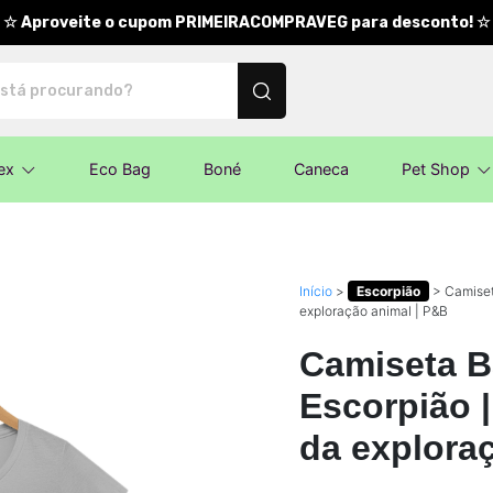
☆ Aproveite o cupom PRIMEIRACOMPRAVEG para desconto! ☆
nalizados
ex
Eco Bag
Boné
Caneca
Pet Shop
Início
>
Escorpião
>
Camiset
exploração animal | P&B
Camiseta B
Escorpião |
da explora