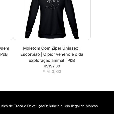
 Quem
Moletom Com Zíper Unissex |
 P&B
Escorpião | O pior veneno é o da
exploração animal | P&B
R$192,00
P, M, G, GG
lítica de Troca e Devolução
Denuncie o Uso Ilegal de Marcas