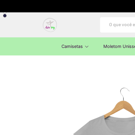
AstroVeg - Camisetas e produtos perso
Camisetas
Moletom Uniss