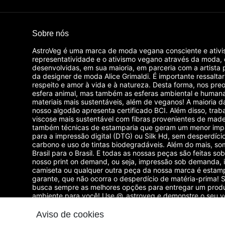
Sobre nós
AstroVeg é uma marca de moda vegana consciente e ativi
representatividade e o ativismo vegano através da moda,
desenvolvidas, em sua maioria, em parceria com a artista 
da designer de moda Alice Grimaldi. É importante ressalta
respeito e amor à vida e à natureza. Desta forma, nos p
esfera animal, mas também as esferas ambiental e humana
materiais mais sustentáveis, além de veganos! A maioria 
nosso algodão apresenta certificado BCI. Além disso, tra
viscose mais sustentável com fibras provenientes de madei
também técnicas de estamparia que geram um menor imp
para a impressão digital (DTG) ou Silk Hd, sem desperdíci
carbono e uso de tintas biodegradáveis. Além do mais, som
Brasil para o Brasil. E todas as nossas peças são feitas 
nosso print on demand, ou seja, impressão sob demanda, 
camiseta ou qualquer outra peça da nossa marca é estam
garante, que não ocorra o desperdício de matéria-prima
busca sempre as melhores opções para entregar um produ
ambiente para você! Use @_astroveg e demonstre o seu 
com uma moda vegana, sustentável e consciente!
Aviso de cookies
© Dados do vendedor: CPF 857.689.805-55