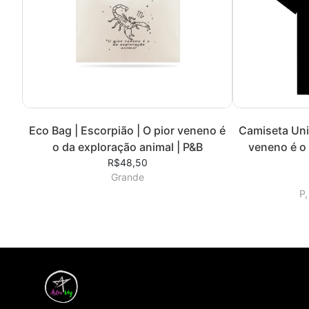
Eco Bag | Escorpião | O pior veneno é
Camiseta Unis
o da exploração animal | P&B
veneno é o 
R$48,50
Grande
P,