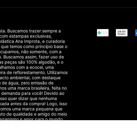
sta. Buscamos trazer sempre a
 com estampas exclusivas,
plástica Ana Improta, e curadoria
r que temos como princípio base o
reocupamos, não somente, com a
. Buscamos assim, fazer uso de
das peças são 100% algodão, e o
balhamos com a ecocel, uma
ra de reflorestamento. Utilizamos
acto ambiental, com destaque
o de água, zero emissão de
os uma marca brasileira, feita no
sob demanda para você! Devido ao
isso quer dizer que nenhuma
pada antes da compra! Logo, isso
! Somos uma marca pequena que
to de qualidade e amigo do meio
veganismo e amor para o mundo