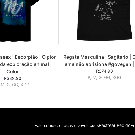
sex | Escorpião | O pior
Regata Masculina | Sagitário |
da exploração animal |
ama não aprisiona #govegan |
Color
R$74,90
P, M, G, GG, XGG
R$89,90
 M, G, GG, XGG
Rastrear Pedido
Fale conosco
Trocas / Devoluções
Po