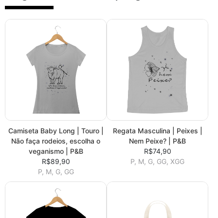
Camiseta Baby Long | Touro |
Regata Masculina | Peixes |
Não faça rodeios, escolha o
Nem Peixe? | P&B
veganismo | P&B
R$74,90
R$89,90
P, M, G, GG, XGG
P, M, G, GG