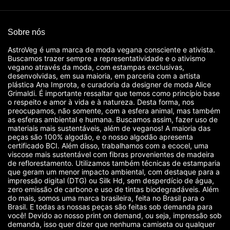
Sobre nós
AstroVeg é uma marca de moda vegana consciente e ativista.
Buscamos trazer sempre a representatividade e o ativismo
vegano através da moda, com estampas exclusivas,
desenvolvidas, em sua maioria, em parceria com a artista
plástica Ana Improta, e curadoria da designer de moda Alice
Grimaldi. É importante ressaltar que temos como princípio base
o respeito e amor à vida e à natureza. Desta forma, nos
preocupamos, não somente, com a esfera animal, mas também
as esferas ambiental e humana. Buscamos assim, fazer uso de
materiais mais sustentáveis, além de veganos! A maioria das
peças são 100% algodão, e o nosso algodão apresenta
certificado BCI. Além disso, trabalhamos com a ecocel, uma
viscose mais sustentável com fibras provenientes de madeira
de reflorestamento. Utilizamos também técnicas de estamparia
que geram um menor impacto ambiental, com destaque para a
impressão digital (DTG) ou Silk Hd, sem desperdício de água,
zero emissão de carbono e uso de tintas biodegradáveis. Além
do mais, somos uma marca brasileira, feita no Brasil para o
Brasil. E todas as nossas peças são feitas sob demanda para
você! Devido ao nosso print on demand, ou seja, impressão sob
demanda, isso quer dizer que nenhuma camiseta ou qualquer