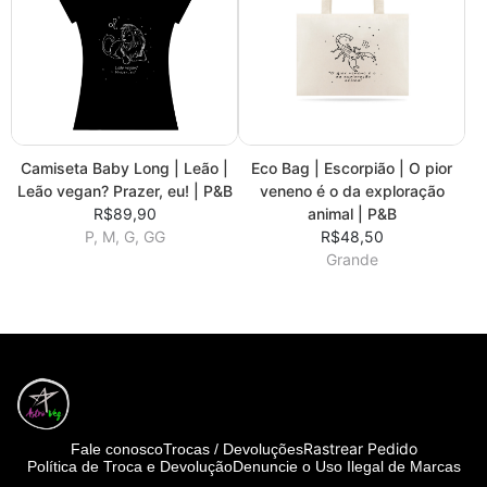
Camiseta Baby Long | Leão |
Eco Bag | Escorpião | O pior
Leão vegan? Prazer, eu! | P&B
veneno é o da exploração
R$89,90
animal | P&B
P, M, G, GG
R$48,50
Grande
Rastrear Pedido
Fale conosco
Trocas / Devoluções
Política de Troca e Devolução
Denuncie o Uso Ilegal de Marcas