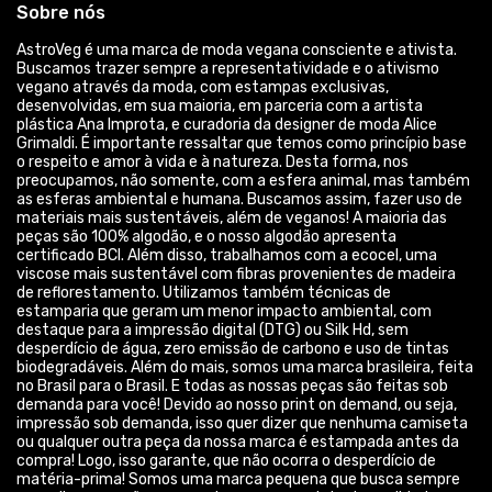
Sobre nós
AstroVeg é uma marca de moda vegana consciente e ativista.
Buscamos trazer sempre a representatividade e o ativismo
vegano através da moda, com estampas exclusivas,
desenvolvidas, em sua maioria, em parceria com a artista
plástica Ana Improta, e curadoria da designer de moda Alice
Grimaldi. É importante ressaltar que temos como princípio base
o respeito e amor à vida e à natureza. Desta forma, nos
preocupamos, não somente, com a esfera animal, mas também
as esferas ambiental e humana. Buscamos assim, fazer uso de
materiais mais sustentáveis, além de veganos! A maioria das
peças são 100% algodão, e o nosso algodão apresenta
certificado BCI. Além disso, trabalhamos com a ecocel, uma
viscose mais sustentável com fibras provenientes de madeira
de reflorestamento. Utilizamos também técnicas de
estamparia que geram um menor impacto ambiental, com
destaque para a impressão digital (DTG) ou Silk Hd, sem
desperdício de água, zero emissão de carbono e uso de tintas
biodegradáveis. Além do mais, somos uma marca brasileira, feita
no Brasil para o Brasil. E todas as nossas peças são feitas sob
demanda para você! Devido ao nosso print on demand, ou seja,
impressão sob demanda, isso quer dizer que nenhuma camiseta
ou qualquer outra peça da nossa marca é estampada antes da
compra! Logo, isso garante, que não ocorra o desperdício de
matéria-prima! Somos uma marca pequena que busca sempre