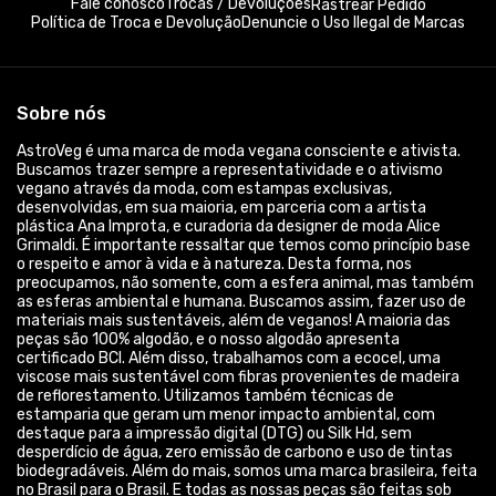
Fale conosco
Trocas / Devoluções
Rastrear Pedido
Política de Troca e Devolução
Denuncie o Uso Ilegal de Marcas
Sobre nós
AstroVeg é uma marca de moda vegana consciente e ativista.
Buscamos trazer sempre a representatividade e o ativismo
vegano através da moda, com estampas exclusivas,
desenvolvidas, em sua maioria, em parceria com a artista
plástica Ana Improta, e curadoria da designer de moda Alice
Grimaldi. É importante ressaltar que temos como princípio base
o respeito e amor à vida e à natureza. Desta forma, nos
preocupamos, não somente, com a esfera animal, mas também
as esferas ambiental e humana. Buscamos assim, fazer uso de
materiais mais sustentáveis, além de veganos! A maioria das
peças são 100% algodão, e o nosso algodão apresenta
certificado BCI. Além disso, trabalhamos com a ecocel, uma
viscose mais sustentável com fibras provenientes de madeira
de reflorestamento. Utilizamos também técnicas de
estamparia que geram um menor impacto ambiental, com
destaque para a impressão digital (DTG) ou Silk Hd, sem
desperdício de água, zero emissão de carbono e uso de tintas
biodegradáveis. Além do mais, somos uma marca brasileira, feita
no Brasil para o Brasil. E todas as nossas peças são feitas sob