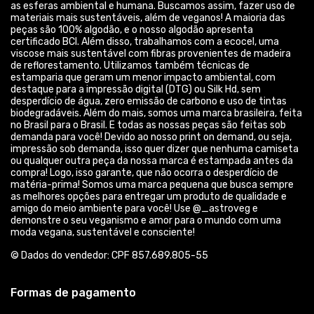
as esferas ambiental e humana. Buscamos assim, fazer uso de
materiais mais sustentáveis, além de veganos! A maioria das
peças são 100% algodão, e o nosso algodão apresenta
certificado BCI. Além disso, trabalhamos com a ecocel, uma
viscose mais sustentável com fibras provenientes de madeira
de reflorestamento. Utilizamos também técnicas de
estamparia que geram um menor impacto ambiental, com
destaque para a impressão digital (DTG) ou Silk Hd, sem
desperdício de água, zero emissão de carbono e uso de tintas
biodegradáveis. Além do mais, somos uma marca brasileira, feita
no Brasil para o Brasil. E todas as nossas peças são feitas sob
demanda para você! Devido ao nosso print on demand, ou seja,
impressão sob demanda, isso quer dizer que nenhuma camiseta
ou qualquer outra peça da nossa marca é estampada antes da
compra! Logo, isso garante, que não ocorra o desperdício de
matéria-prima! Somos uma marca pequena que busca sempre
as melhores opções para entregar um produto de qualidade e
amigo do meio ambiente para você! Use @_astroveg e
demonstre o seu veganismo e amor para o mundo com uma
moda vegana, sustentável e consciente!
© Dados do vendedor: CPF 857.689.805-55
Formas de pagamento