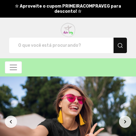
☆ Aproveite o cupom PRIMEIRACOMPRAVEG para
desconto! ☆
AstroVeg - Camisetas e produt