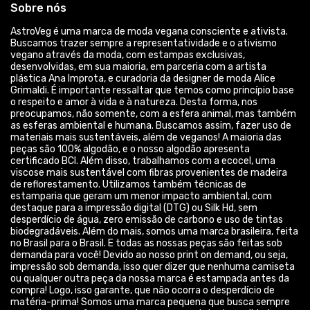
Sobre nós
AstroVeg é uma marca de moda vegana consciente e ativista.
Buscamos trazer sempre a representatividade e o ativismo
vegano através da moda, com estampas exclusivas,
desenvolvidas, em sua maioria, em parceria com a artista
plástica Ana Improta, e curadoria da designer de moda Alice
Grimaldi. É importante ressaltar que temos como princípio base
o respeito e amor à vida e à natureza. Desta forma, nos
preocupamos, não somente, com a esfera animal, mas também
as esferas ambiental e humana. Buscamos assim, fazer uso de
materiais mais sustentáveis, além de veganos! A maioria das
peças são 100% algodão, e o nosso algodão apresenta
certificado BCI. Além disso, trabalhamos com a ecocel, uma
viscose mais sustentável com fibras provenientes de madeira
de reflorestamento. Utilizamos também técnicas de
estamparia que geram um menor impacto ambiental, com
destaque para a impressão digital (DTG) ou Silk Hd, sem
desperdício de água, zero emissão de carbono e uso de tintas
biodegradáveis. Além do mais, somos uma marca brasileira, feita
no Brasil para o Brasil. E todas as nossas peças são feitas sob
demanda para você! Devido ao nosso print on demand, ou seja,
impressão sob demanda, isso quer dizer que nenhuma camiseta
ou qualquer outra peça da nossa marca é estampada antes da
compra! Logo, isso garante, que não ocorra o desperdício de
matéria-prima! Somos uma marca pequena que busca sempre