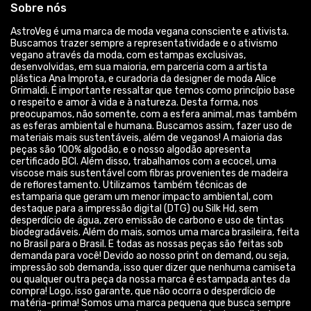
Sobre nós
AstroVeg é uma marca de moda vegana consciente e ativista.
Buscamos trazer sempre a representatividade e o ativismo
vegano através da moda, com estampas exclusivas,
desenvolvidas, em sua maioria, em parceria com a artista
plástica Ana Improta, e curadoria da designer de moda Alice
Grimaldi. É importante ressaltar que temos como princípio base
o respeito e amor à vida e à natureza. Desta forma, nos
preocupamos, não somente, com a esfera animal, mas também
as esferas ambiental e humana. Buscamos assim, fazer uso de
materiais mais sustentáveis, além de veganos! A maioria das
peças são 100% algodão, e o nosso algodão apresenta
certificado BCI. Além disso, trabalhamos com a ecocel, uma
viscose mais sustentável com fibras provenientes de madeira
de reflorestamento. Utilizamos também técnicas de
estamparia que geram um menor impacto ambiental, com
destaque para a impressão digital (DTG) ou Silk Hd, sem
desperdício de água, zero emissão de carbono e uso de tintas
biodegradáveis. Além do mais, somos uma marca brasileira, feita
no Brasil para o Brasil. E todas as nossas peças são feitas sob
demanda para você! Devido ao nosso print on demand, ou seja,
impressão sob demanda, isso quer dizer que nenhuma camiseta
ou qualquer outra peça da nossa marca é estampada antes da
compra! Logo, isso garante, que não ocorra o desperdício de
matéria-prima! Somos uma marca pequena que busca sempre