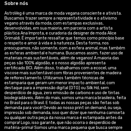
Sobre nós
AstroVeg é uma marca de moda vegana consciente e ativista.
Buscamos trazer sempre a representatividade e o ativismo
vegano através da moda, com estampas exclusivas,
desenvolvidas, em sua maioria, em parceria com a artista
plástica Ana Improta, e curadoria da designer de moda Alice
Grimaldi. É importante ressaltar que temos como princípio base
o respeito e amor à vida e à natureza. Desta forma, nos
preocupamos, não somente, com a esfera animal, mas também
as esferas ambiental e humana. Buscamos assim, fazer uso de
materiais mais sustentáveis, além de veganos! A maioria das
peças são 100% algodão, e o nosso algodão apresenta
certificado BCI. Além disso, trabalhamos com a ecocel, uma
viscose mais sustentável com fibras provenientes de madeira
de reflorestamento. Utilizamos também técnicas de
estamparia que geram um menor impacto ambiental, com
destaque para a impressão digital (DTG) ou Silk Hd, sem
desperdício de água, zero emissão de carbono e uso de tintas
biodegradáveis. Além do mais, somos uma marca brasileira, feita
no Brasil para o Brasil. E todas as nossas peças são feitas sob
demanda para você! Devido ao nosso print on demand, ou seja,
impressão sob demanda, isso quer dizer que nenhuma camiseta
ou qualquer outra peça da nossa marca é estampada antes da
compra! Logo, isso garante, que não ocorra o desperdício de
matéria-prima! Somos uma marca pequena que busca sempre