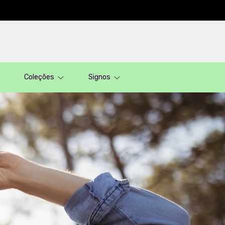
Coleções
Signos
r preço
Camiseta Oversized
Categorias