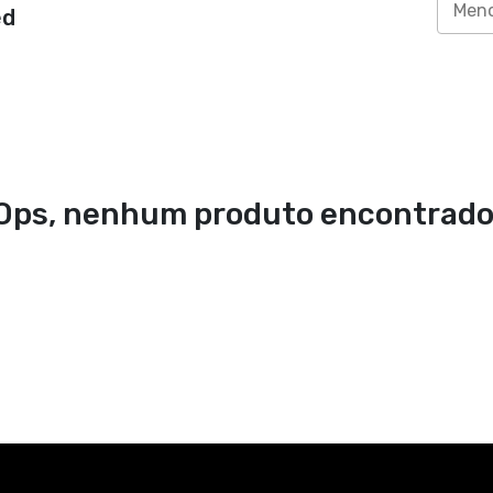
e temos como princípio base o
eocupamos, não somente, com a
. Buscamos assim, fazer uso de
s peças são 100% algodão, e o
alhamos com a ecocel, uma viscose
eflorestamento. Utilizamos
acto ambiental, com destaque
de água, zero emissão de carbono e
 brasileira, feita no Brasil para o
a você! Devido ao nosso print on
que nenhuma camiseta ou qualquer
ogo, isso garante, que não ocorra
a que busca sempre as melhores
meio ambiente para você! Use
 mundo com uma moda vegana,