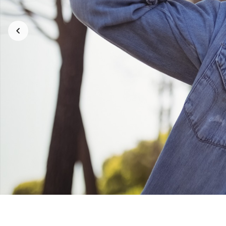
Sobre nós
AstroVeg é uma marca de moda vegana consciente e ativis
representatividade e o ativismo vegano através da moda,
desenvolvidas, em sua maioria, em parceria com a artista pl