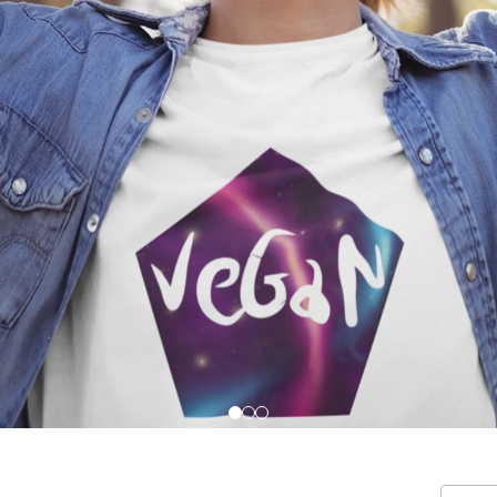
Ops, nenhum produto encontrado
Fale conosco
Trocas / Devoluções
P
Rastrear Pedido
ta. Buscamos trazer sempre a
 com estampas exclusivas,
ástica Ana Improta, e curadoria da