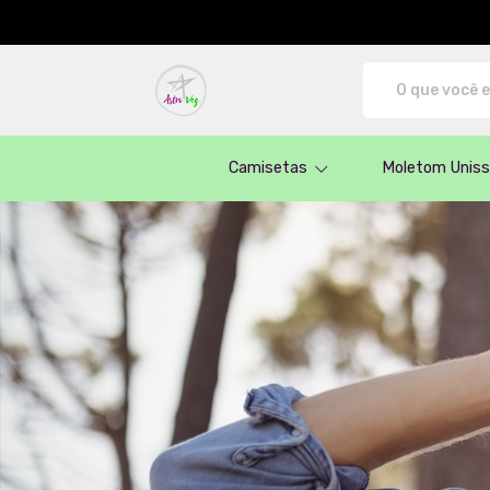
AstroVeg - Camisetas e produtos perso
Camisetas
Moletom Unis
Categoria de Produtos: Camiseta Oversiz