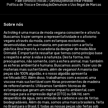
Fale conosco
Trocas / Devoluções
Rastrear Pedido
Política de Troca e Devolução
Denuncie o Uso Ilegal de Marcas
Sobre nós
AstroVeg é uma marca de moda vegana consciente e ativista.
Buscamos trazer sempre a representatividade e o ativismo
vegano através da moda, com estampas exclusivas,
desenvolvidas, em sua maioria, em parceria com a artista
plástica Ana Improta, e curadoria da designer de moda Alice
Grimaldi. É importante ressaltar que temos como princípio base
o respeito e amor à vida e à natureza. Desta forma, nos
preocupamos, não somente, com a esfera animal, mas também
as esferas ambiental e humana. Buscamos assim, fazer uso de
materiais mais sustentáveis, além de veganos! A maioria das
peças são 100% algodão, e o nosso algodão apresenta
certificado BCI. Além disso, trabalhamos com a ecocel, uma
viscose mais sustentável com fibras provenientes de madeira
de reflorestamento. Utilizamos também técnicas de
estamparia que geram um menor impacto ambiental, com
destaque para a impressão digital (DTG) ou Silk Hd, sem
desperdício de água, zero emissão de carbono e uso de tintas
biodegradáveis. Além do mais, somos uma marca brasileira, feita
no Brasil para o Brasil. E todas as nossas peças são feitas sob