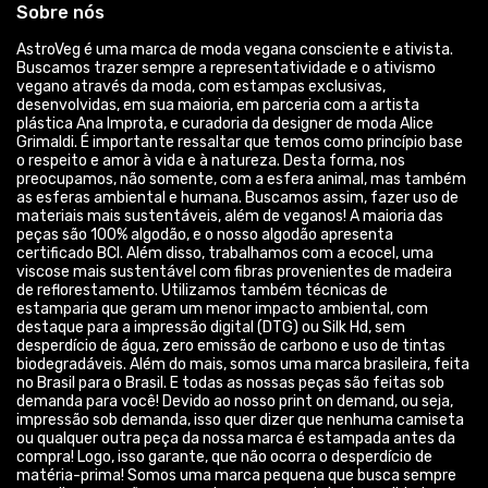
Sobre nós
AstroVeg é uma marca de moda vegana consciente e ativista.
Buscamos trazer sempre a representatividade e o ativismo
vegano através da moda, com estampas exclusivas,
desenvolvidas, em sua maioria, em parceria com a artista
plástica Ana Improta, e curadoria da designer de moda Alice
Grimaldi. É importante ressaltar que temos como princípio base
o respeito e amor à vida e à natureza. Desta forma, nos
preocupamos, não somente, com a esfera animal, mas também
as esferas ambiental e humana. Buscamos assim, fazer uso de
materiais mais sustentáveis, além de veganos! A maioria das
peças são 100% algodão, e o nosso algodão apresenta
certificado BCI. Além disso, trabalhamos com a ecocel, uma
viscose mais sustentável com fibras provenientes de madeira
de reflorestamento. Utilizamos também técnicas de
estamparia que geram um menor impacto ambiental, com
destaque para a impressão digital (DTG) ou Silk Hd, sem
desperdício de água, zero emissão de carbono e uso de tintas
biodegradáveis. Além do mais, somos uma marca brasileira, feita
no Brasil para o Brasil. E todas as nossas peças são feitas sob
demanda para você! Devido ao nosso print on demand, ou seja,
impressão sob demanda, isso quer dizer que nenhuma camiseta
ou qualquer outra peça da nossa marca é estampada antes da
compra! Logo, isso garante, que não ocorra o desperdício de
matéria-prima! Somos uma marca pequena que busca sempre