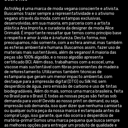
AstroVeg é uma marca de moda vegana consciente e ativista.
Buscamos trazer sempre a representatividade e o ativismo
vegano através da moda, com estampas exclusivas,
desenvolvidas, em sua maioria, em parceria com a artista
plástica Ana Improta, e curadoria da designer de moda Alice
Grimaldi. É importante ressaltar que temos como princípio base
o respeito e amor à vida e à natureza. Desta forma, nos
preocupamos, não somente, com a esfera animal, mas também
as esferas ambiental e humana. Buscamos assim, fazer uso de
materiais mais sustentáveis, além de veganos! A maioria das
peças são 100% algodão, e o nosso algodão apresenta
certificado BCI. Além disso, trabalhamos com a ecocel, uma
viscose mais sustentável com fibras provenientes de madeira
de reflorestamento. Utilizamos também técnicas de
estamparia que geram um menor impacto ambiental, com
destaque para a impressão digital (DTG) ou Silk Hd, sem
desperdício de água, zero emissão de carbono e uso de tintas
biodegradáveis. Além do mais, somos uma marca brasileira, feita
no Brasil para o Brasil. E todas as nossas peças são feitas sob
demanda para você! Devido ao nosso print on demand, ou seja,
impressão sob demanda, isso quer dizer que nenhuma camiseta
ou qualquer outra peça da nossa marca é estampada antes da
compra! Logo, isso garante, que não ocorra o desperdício de
matéria-prima! Somos uma marca pequena que busca sempre
as melhores opções para entregar um produto de qualidade e